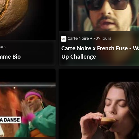
Carte Noire
• 709 jours
urs
Carte Noire x French Fuse - 
amme Bio
Up Challenge