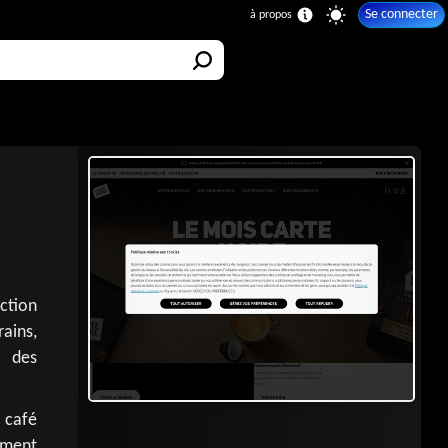
Se connecter
ction
rains,
 des
 café
gement