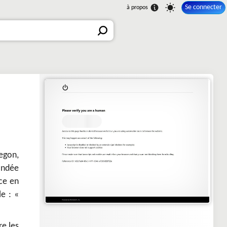
Se connecter
egon,
Fondée
ce en
e : «
re les