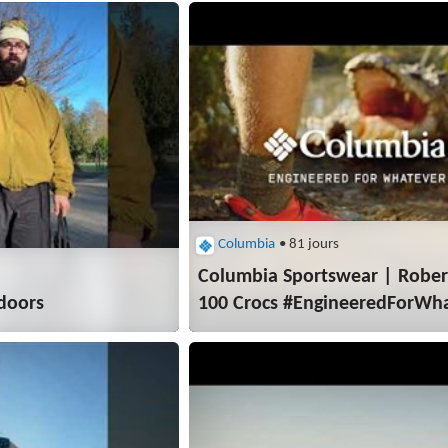
Columbia
• 81 jours
Columbia Sportswear | Rober
tdoors
100 Crocs #EngineeredForWh