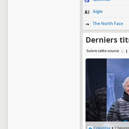
Aigle
The North Face
Columbia
• 2 heure