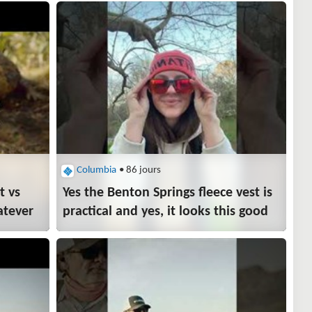
Columbia
• 86 jours
t vs
Yes the Benton Springs fleece vest is
atever
practical and yes, it looks this good