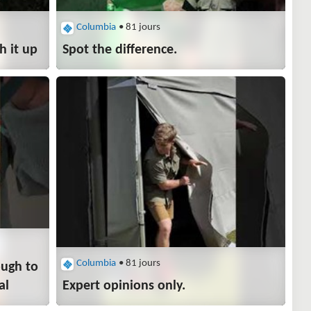
Columbia
• 81 jours
 it up​
Spot the difference.​
Columbia
• 81 jours
ough to
al
Expert opinions only.​