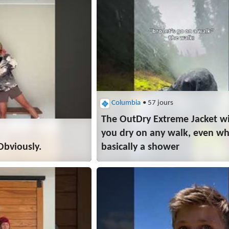
Columbia
• 57 jours
The OutDry Extreme Jacket wi
you dry on any walk, even wh
bviously.​
basically a shower