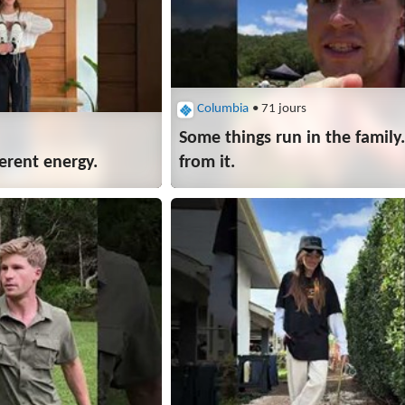
Columbia
• 71 jours
Some things run in the family
erent energy.
from it.