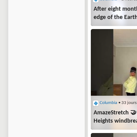
After eight mont
edge of the Eart
Columbia
• 33 jours
AmazeStretch 🤝
Heights windbre