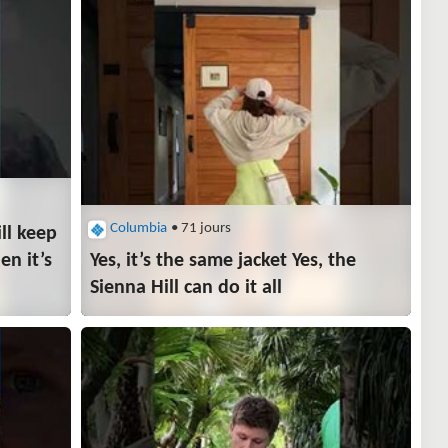
Columbia
• 71 jours
ll keep
en it’s
Yes, it’s the same jacket Yes, the
Sienna Hill can do it all