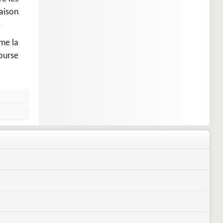
aison
.
me la
ourse