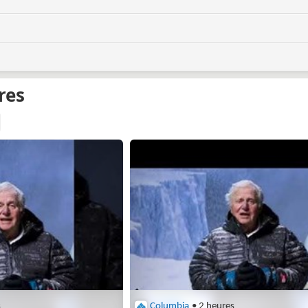
s
Columbia
• 2 heures