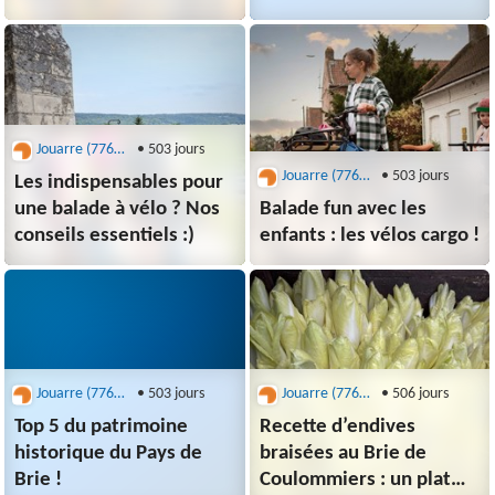
Jouarre (77640) - office de tourisme
• 503 jours
Jouarre (77640) - office de tourisme
• 503 jours
Les indispensables pour
une balade à vélo ? Nos
Balade fun avec les
conseils essentiels :)
enfants : les vélos cargo !
Jouarre (77640) - office de tourisme
• 503 jours
Jouarre (77640) - office de tourisme
• 506 jours
Top 5 du patrimoine
Recette d’endives
historique du Pays de
braisées au Brie de
Brie !
Coulommiers : un plat