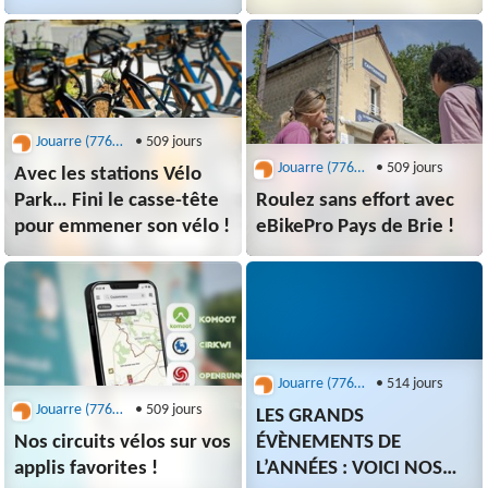
gourmand et fondant !
Jouarre (77640) - office de tourisme
• 509 jours
Jouarre (77640) - office de tourisme
• 509 jours
Avec les stations Vélo
Park… Fini le casse-tête
Roulez sans effort avec
pour emmener son vélo !
eBikePro Pays de Brie !
Jouarre (77640) - office de tourisme
• 514 jours
Jouarre (77640) - office de tourisme
• 509 jours
LES GRANDS
Nos circuits vélos sur vos
ÉVÈNEMENTS DE
applis favorites !
L’ANNÉES : VOICI NOS