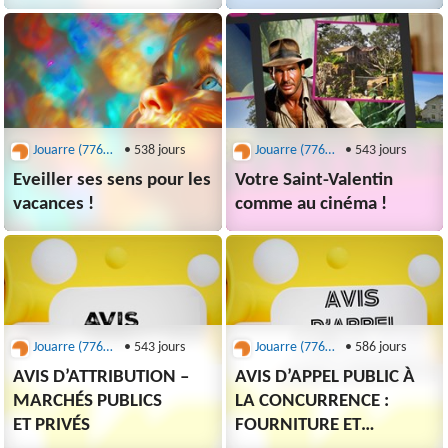
FESTI-HEUREUSES !
Jouarre (77640) - office de tourisme
• 538 jours
Jouarre (77640) - office de tourisme
• 543 jours
Eveiller ses sens pour les
Votre Saint-Valentin
vacances !
comme au cinéma !
Jouarre (77640) - office de tourisme
• 543 jours
Jouarre (77640) - office de tourisme
• 586 jours
AVIS D’ATTRIBUTION –
AVIS D’APPEL PUBLIC À
MARCHÉS PUBLICS
LA CONCURRENCE :
ET PRIVÉS
FOURNITURE ET