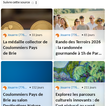
Jouarre (77640) - office de tourisme
• 33 jours
Jouarre (77640) - office de tourisme
• 65 jours
La médaille collector de
Rando des Terroirs 2026
Coulommiers Pays
: la randonnée
de Brie
gourmande à 1h de Paris,
en Seine-et-Marne
Jouarre (77640) - office de tourisme
• 152 jours
Jouarre (77640) - office de tourisme
• 211 jours
Coulommiers Pays de
Explorez les parcours
Brie au salon
culturels innovants : de