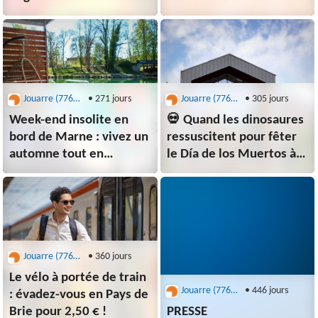
Jouarre (77640) - office de tourisme
• 271 jours
Jouarre (77640) - office de tourisme
• 305 jours
Week-end insolite en
💀 Quand les dinosaures
bord de Marne : vivez un
ressuscitent pour fêter
automne tout en
le Día de los Muertos à
douceur à La Ferté-sous-
Parrot World !
Jouarre
Jouarre (77640) - office de tourisme
• 360 jours
Le vélo à portée de train
Jouarre (77640) - office de tourisme
• 446 jours
: évadez-vous en Pays de
Brie pour 2,50 € !
PRESSE