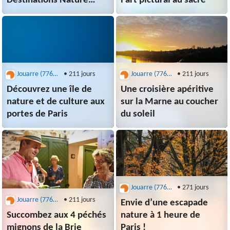
Destinations Nature
l’art pictural au sacré
2026 à Paris
Jouarre (77640) - office de tourisme
• 211 jours
Jouarre (77640) - office de tourisme
• 211 jours
Découvrez une île de
Une croisière apéritive
nature et de culture aux
sur la Marne au coucher
portes de Paris
du soleil
Jouarre (77640) - office de tourisme
• 271 jours
Jouarre (77640) - office de tourisme
• 211 jours
Envie d’une escapade
Succombez aux 4 péchés
nature à 1 heure de
mignons de la Brie
Paris !