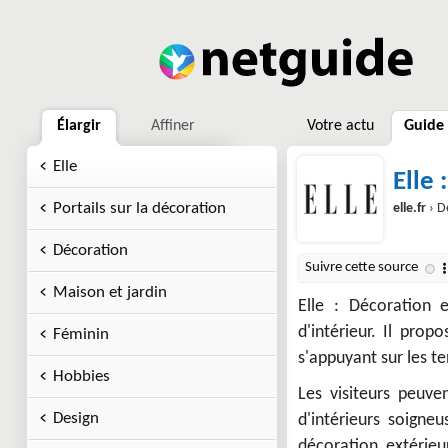
Élargir
Affiner
Votre actu
Guide
Elle
Elle 
Portails sur la décoration
elle.fr
› D
Décoration
Maison et jardin
Elle : Décoration 
d'intérieur. Il pro
Féminin
s'appuyant sur les 
Hobbies
Les visiteurs peuven
Design
d'intérieurs soigne
décoration extérieu