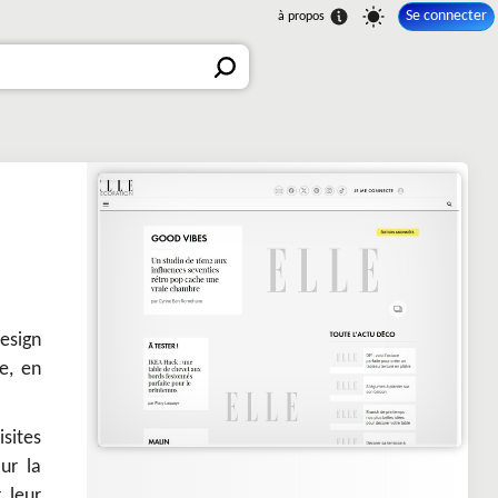
Se connecter
esign
e, en
isites
ur la
 leur