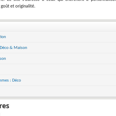
oût et originalité.
tion
 Déco & Maison
ison
mmes : Déco