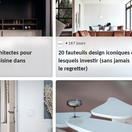
• 167 jours
hitectes pour
20 fauteuils design iconiques
isine dans
lesquels investir (sans jamais
le regretter)