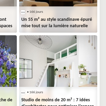
• 166 jours
ont
Un 55 m² au style scandinave épuré
espaces
mise tout sur la lumière naturelle
• 166 jours
uche de
Studio de moins de 20 m² : 7 idées