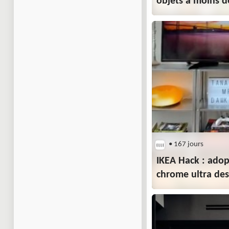
objets à moins d
• 167 jours
IKEA Hack : adop
chrome ultra des