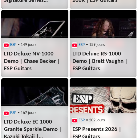
Signature Series
200K | ESP Guitars
Instruments |
ESP Guitars
ESP
• 149 jours
ESP
• 159 jours
LTD Deluxe NV-1000
LTD Deluxe RS-1000
Demo | Chase Becker |
Demo | Brett Vaughn |
ESP Guitars
ESP Guitars
ESP
• 167 jours
ESP
• 202 jours
LTD Deluxe EC-1000
Granite Sparkle Demo |
ESP Presents 2026 |
Kazuki Tokaji |
ESP Guitars