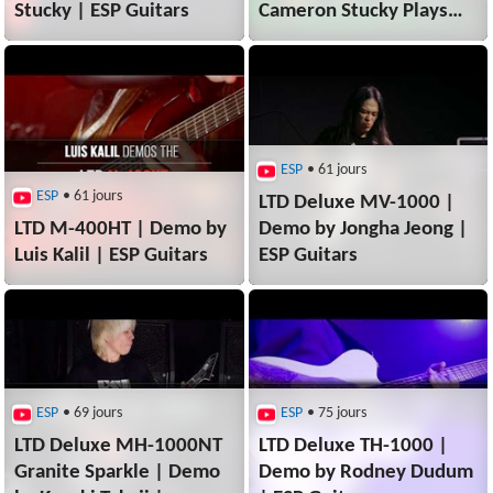
Stucky | ESP Guitars
Cameron Stucky Plays
"Bodom After Midnight"
| ESP Guitars
ESP
• 61 jours
ESP
• 61 jours
LTD Deluxe MV-1000 |
LTD M-400HT | Demo by
Demo by Jongha Jeong |
Luis Kalil | ESP Guitars
ESP Guitars
ESP
• 69 jours
ESP
• 75 jours
LTD Deluxe MH-1000NT
LTD Deluxe TH-1000 |
Granite Sparkle | Demo
Demo by Rodney Dudum