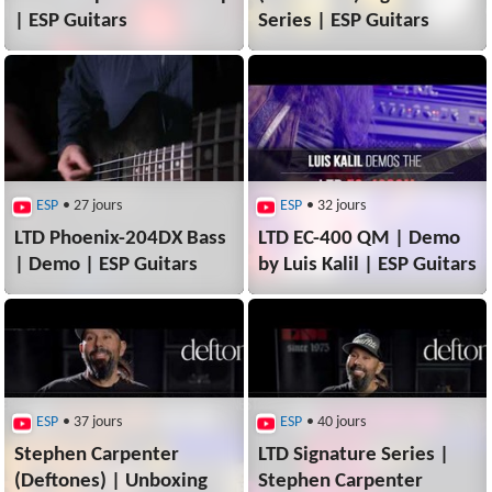
| ESP Guitars
Series | ESP Guitars
ESP
• 27 jours
ESP
• 32 jours
LTD Phoenix-204DX Bass
LTD EC-400 QM | Demo
| Demo | ESP Guitars
by Luis Kalil | ESP Guitars
ESP
• 37 jours
ESP
• 40 jours
Stephen Carpenter
LTD Signature Series |
(Deftones) | Unboxing
Stephen Carpenter