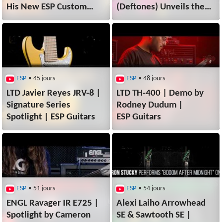
His New ESP Custom
(Deftones) Unveils the
Shop Guitars |
SC-607 Baritone |
ESP Guitars
ESP Guitars
ESP
• 45 jours
ESP
• 48 jours
LTD Javier Reyes JRV-8 |
LTD TH-400 | Demo by
Signature Series
Rodney Dudum |
Spotlight | ESP Guitars
ESP Guitars
ESP
• 51 jours
ESP
• 54 jours
ENGL Ravager IR E725 |
Alexi Laiho Arrowhead
Spotlight by Cameron
SE & Sawtooth SE |