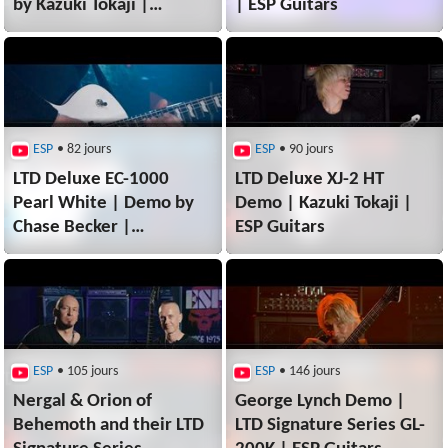
by Kazuki Tokaji |
| ESP Guitars
ESP Guitars
ESP
• 82 jours
ESP
• 90 jours
LTD Deluxe EC-1000
LTD Deluxe XJ-2 HT
Pearl White | Demo by
Demo | Kazuki Tokaji |
Chase Becker |
ESP Guitars
ESP Guitars
ESP
• 105 jours
ESP
• 146 jours
Nergal & Orion of
George Lynch Demo |
Behemoth and their LTD
LTD Signature Series GL-