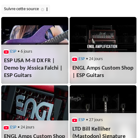
ESP
• 6 jours
ESP
• 24 jours
ESP USA M-II DX FR |
Demo by Jéssica Falchi |
ENGL Amps Custom Shop
ESP Guitars
| ESP Guitars
ESP
• 27 jours
ESP
• 24 jours
LTD Bill Kelliher
ENGL Amps Custom Shop
(Mastodon) Signature