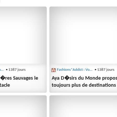
Fashions*Addict : Voyages et Loisirs
• 1387 jours
Fashions*Addict : Voyages et Loisirs
• 1387 jours
i�res Sauvages le
Aya D�sirs du Monde propo
zoo devient spectacle