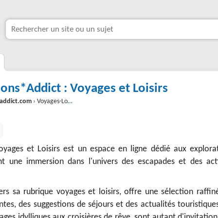
ions*Addict : Voyages et Loisirs
-addict.com
› Voyages-Loisirs_380.html?f1=VoyagesEtLoisirs#
oyages et Loisirs est un espace en ligne dédié aux explorat
t une immersion dans l'univers des escapades et des acti
rs sa rubrique voyages et loisirs, offre une sélection raffi
ntes, des suggestions de séjours et des actualités touristique
plages idylliques aux croisières de rêve, sont autant d'invitation