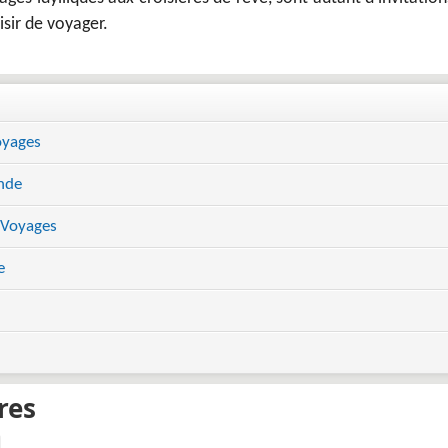
isir de voyager.
oyages
nde
 Voyages
e