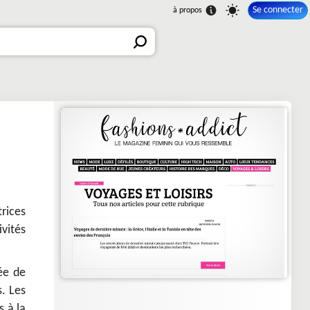
Se connecter
rices
vités
née de
s. Les
s à la