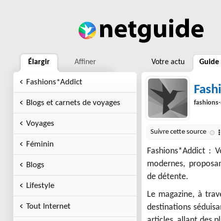
Élargir
Affiner
Votre actu
Guide
Fashions*Addict
Fash
Blogs et carnets de voyages
fashions
Voyages
Féminin
Fashions*Addict : V
modernes, proposan
Blogs
de détente.
Lifestyle
Le magazine, à trave
Tout Internet
destinations séduisa
articles, allant des 