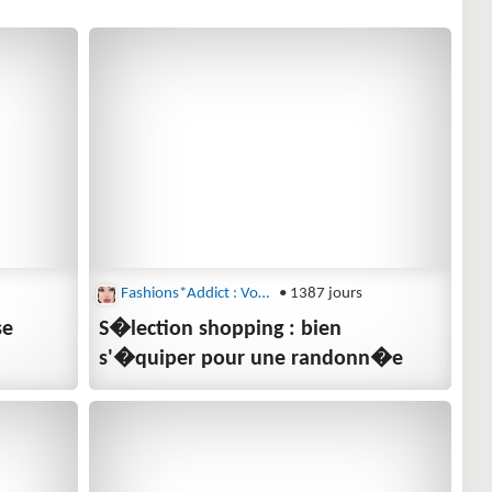
Fashions*Addict : Voyages et Loisirs
• 1387 jours
se
S�lection shopping : bien
toujours plus de destinations
s'�quiper pour une randonn�e