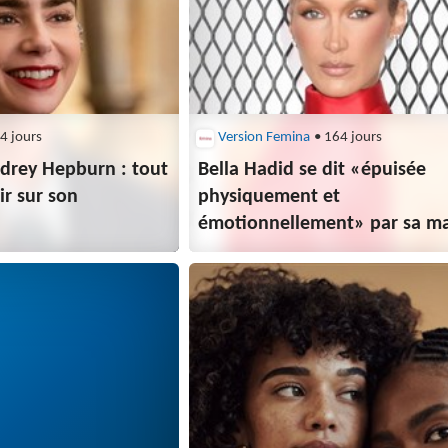
4 jours
Version Femina
• 164 jours
Audrey Hepburn : tout
Bella Hadid se dit «épuisée
ir sur son
physiquement et
émotionnellement» par sa ma
de Lyme