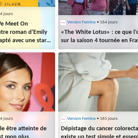
4 jours
Version Femina
• 164 jours
We Meet On
utre roman d’Emily
«The White Lotus» : ce que l’
apté avec une star
sur la saison 4 tournée en Fr
au casting
4 jours
Version Femina
• 165 jours
le être atteinte de
Dépistage du cancer colorectal 
st mon plus
existe un test simple et essent