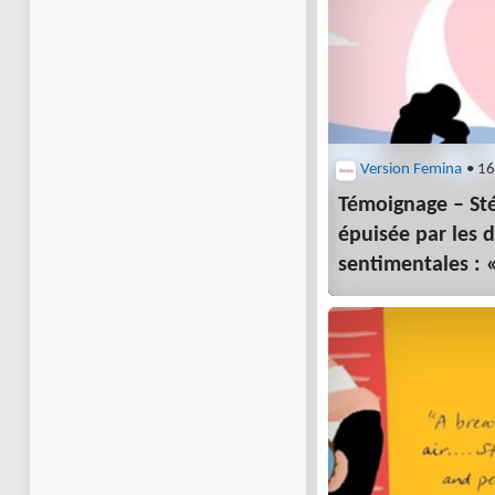
Version Femina
• 16
Témoignage – Sté
épuisée par les 
sentimentales : «
en l’amour»