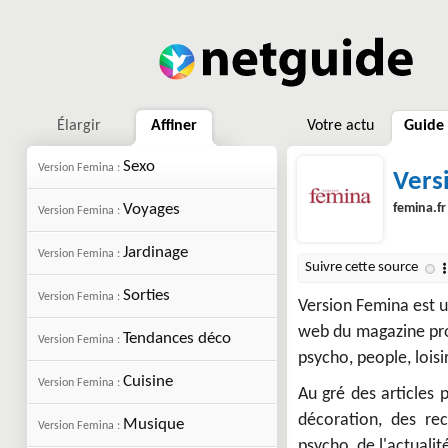
Élargir
Affiner
Votre actu
Guide
Sexo
Version Femina :
Vers
Voyages
femina.fr
Version Femina :
Jardinage
Version Femina :
Sorties
Version Femina :
Version Femina est u
web du magazine pro
Tendances déco
Version Femina :
psycho, people, loisi
Cuisine
Version Femina :
Au gré des articles 
décoration, des re
Musique
Version Femina :
psycho, de l'actuali