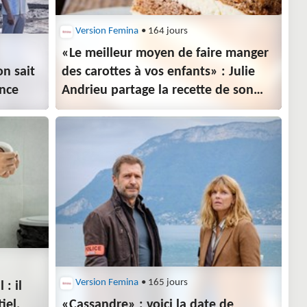
Version Femina
• 164 jours
«Le meilleur moyen de faire manger
on sait
des carottes à vos enfants» : Julie
ance
Andrieu partage la recette de son
carrot layer cake, aussi beau
que gourmand
Version Femina
• 165 jours
: il
iel,
«Cassandre» : voici la date de