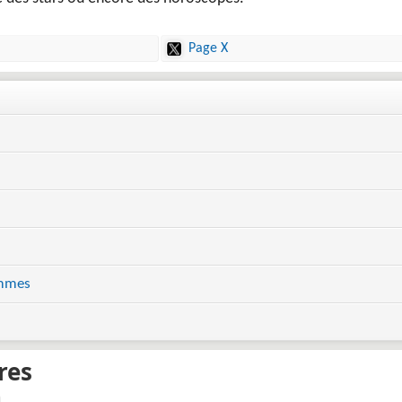
Page X
emmes