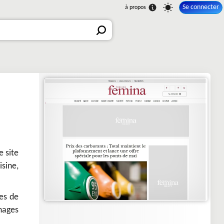
Se connecter
 site
sine,
es de
nages