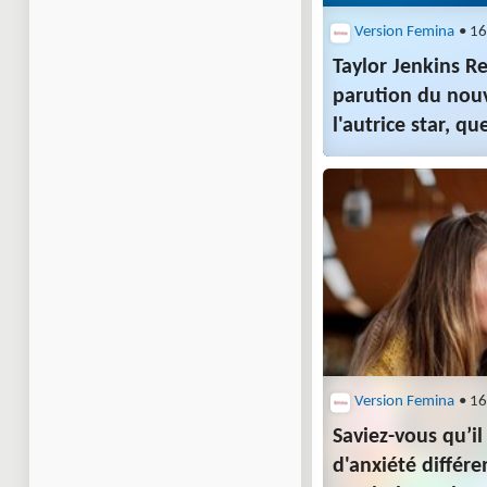
Version Femina
• 16
Taylor Jenkins Re
parution du nou
l'autrice star, qu
ont peut-être déj
Version Femina
• 16
Saviez-vous qu’il
d'anxiété différe