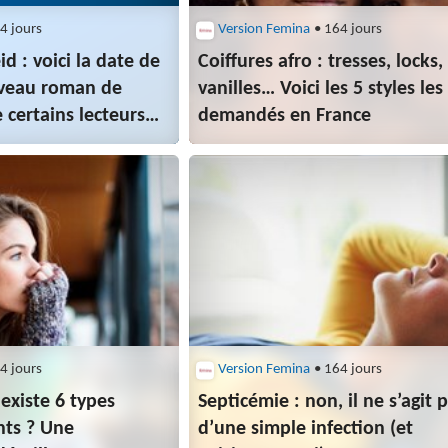
4 jours
Version Femina
• 164 jours
id : voici la date de
Coiffures afro : tresses, locks,
veau roman de
vanilles… Voici les 5 styles les
e certains lecteurs
demandés en France
à lu
4 jours
Version Femina
• 164 jours
 existe 6 types
Septicémie : non, il ne s’agit 
nts ? Une
d’une simple infection (et