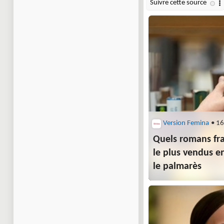
Version Femina
• 16
Quels romans fr
le plus vendus e
le palmarès