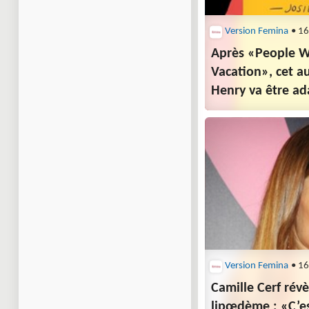
Version Femina
• 16
Après «People 
Vacation», cet a
Henry va être ad
de «Bridgerton» 
Version Femina
• 16
Camille Cerf révè
lipœdème : «C’e