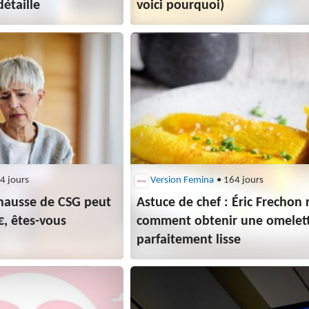
étaille
voici pourquoi)
4 jours
Version Femina
• 164 jours
e hausse de CSG peut
Astuce de chef : Éric Frechon 
€, êtes-vous
comment obtenir une omelet
parfaitement lisse