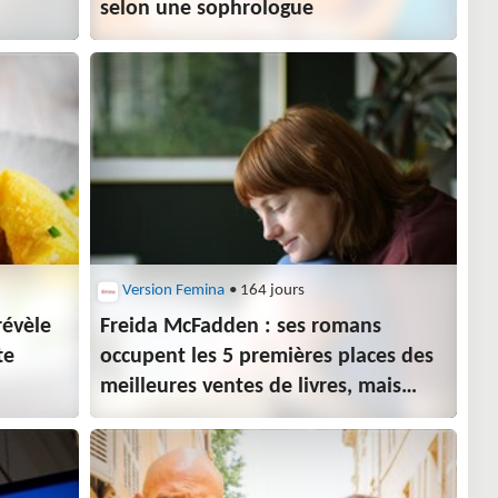
selon une sophrologue
Version Femina
• 164 jours
révèle
Freida McFadden : ses romans
te
occupent les 5 premières places des
meilleures ventes de livres, mais
lequel est le plus lu en ce moment ?