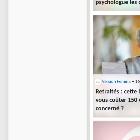
psychologue les d
Version Femina
• 16
Retraités : cett
vous coûter 150 
concerné ?