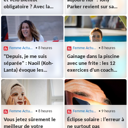
et vélo bientôt
aujourd’hui” : Tony
obligatoire ? Avec la
Parker revient sur sa
hausse des accidents
rupture avec Eva
mortels, le
Longoria, qui "sera
gouvernement
toujours la femme de
y réfléchit
sa vie"
Femme Actuelle le Mag
• 8 heures
Femme Actuelle le Mag
• 8 heures
"Depuis, je me suis
Gainage dans la piscine
séparée" : Naoil (Koh-
avec une frite : les 12
Lanta) évoque les
exercices d'un coach
"épreuves très
pour muscler tout
douloureuses" qu'elle a
le corps
traversées avant son
retour dans la saison
All Stars
Femme Actuelle le Mag
• 8 heures
Femme Actuelle le Mag
• 9 heures
Vous jetez sûrement le
Éclipse solaire : l’erreur à
meilleur de votre
ne surtout pas