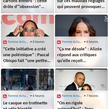
cartons entiers" : cette
sur ces mauvais réglages
drôle d'"obsession"
qui peuvent provoquer
qu'aurait Emmanuel
des douleurs
Macron selon
ses conseillers
Femme Actuelle le Mag
• 6 heures
Femme Actuelle le Mag
• 6 heures
"Cette initiative a créé
"Ça me désole" : Alizée
une polémique" : Pascal
répond aux critiques
Obispo fait "une petite
qu'elle reçoit
mise au point" après
régulièrement sur
avoir accueilli des
son physique
gendarmes dans sa
maison du Cap Ferret
durant les incendies
Femme Actuelle le Mag
• 6 heures
Femme Actuelle le Mag
• 7 heures
Le casque en trotinette
“On en rigole