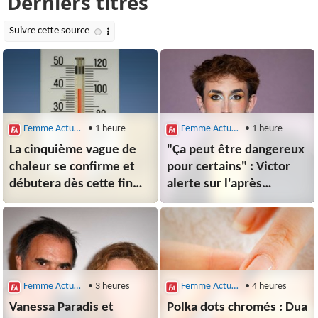
Femme Actuelle le Mag
• 1 heure
Femme Actuelle le Mag
• 1 heure
La cinquième vague de
"Ça peut être dangereux
chaleur se confirme et
pour certains" : Victor
débutera dès cette fin
alerte sur l'après
de semaine
Star Academy
Femme Actuelle le Mag
• 3 heures
Femme Actuelle le Mag
• 4 heures
Vanessa Paradis et
Polka dots chromés : Dua