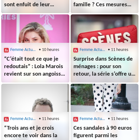
sont enfuit de leur
famille ? Ces mesures
maison de retraite pour
qui devraient avantager
offrir à la femme de 108
de nombreuses femmes
ans un tour en avion
dans le calcul dans
leur pension
Femme Actuelle le Mag
• 10 heures
Femme Actuelle le Mag
• 11 heures
“C’était tout ce que je
Surprise dans Scènes de
redoutais” : Lola Marois
ménages : pour son
revient sur son angoisse
retour, la série s’offre un
à la naissance de ses
nouveau personnage
jumeaux, nés
très attendu dans la
grands prématurés
saison 18 (avec un acteur
très connu)
Femme Actuelle le Mag
• 11 heures
Femme Actuelle le Mag
• 11 heures
“Trois ans et je crois
Ces sandales à 90 euros
encore te voir dans la
figurent parmi les