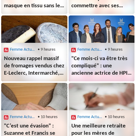
masque en tissu sans le
commettre avec ses
savoir - cette astuce
lunettes de protection,
évite le gaspillage
selon un opticien
Femme Actuelle le Mag
• 9 heures
Femme Actuelle le Mag
• 9 heures
Nouveau rappel massif
"Ce mois-ci va être très
de fromages vendus chez
compliqué" : une
E-Leclerc, Intermarché,
ancienne actrice de HPI
Auchan ou encore
fait face à de sérieux
Carrefour pour cause de
problèmes financiers et
contamination à
lance une "bouteille à
la listeria
la mer"
Femme Actuelle le Mag
• 10 heures
Femme Actuelle le Mag
• 10 heures
"C’est une évasion" :
Une meilleure retraite
Suzanne et Francis se
pour les mères de