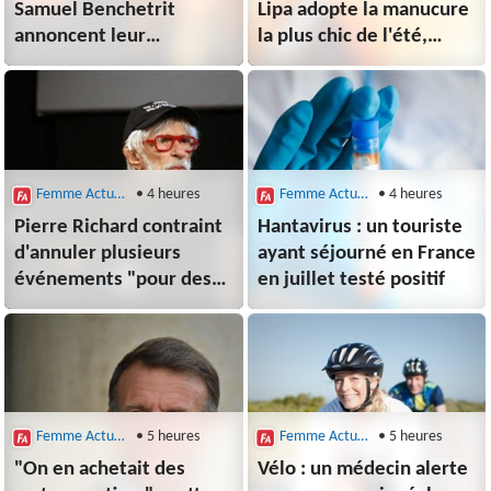
Samuel Benchetrit
Lipa adopte la manucure
annoncent leur
la plus chic de l'été,
séparation "dans le
facile à reproduire à
respect et l'affection"
la maison
Femme Actuelle le Mag
• 4 heures
Femme Actuelle le Mag
• 4 heures
Pierre Richard contraint
Hantavirus : un touriste
d'annuler plusieurs
ayant séjourné en France
événements "pour des
en juillet testé positif
raisons de santé", il peut
compter sur le soutien
de ses fans
Femme Actuelle le Mag
• 5 heures
Femme Actuelle le Mag
• 5 heures
"On en achetait des
Vélo : un médecin alerte