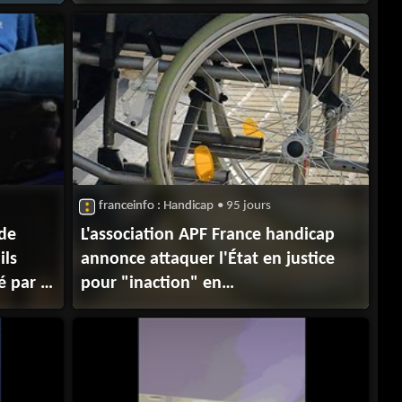
personnes en fauteuil roulant
franceinfo : Handicap
• 95 jours
 de
L'association APF France handicap
ils
annonce attaquer l'État en justice
 par la
pour "inaction" en
matière d'accessibilité