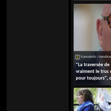
victoire au Conc
franceinfo : Handic
"La traversée de
vraiment le truc
pour toujours", c
Philippe Croizon