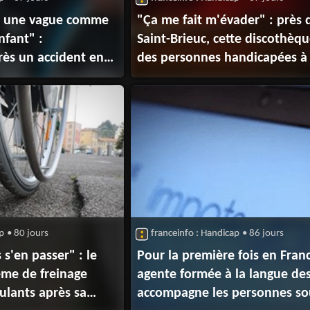
ns une vague comme
"Ça me fait m'évader" : près 
nfant" :
Saint-Brieuc, cette discothèq
rès un accident en
des personnes handicapées à 
ces, Jérémie
de l'isolement
tion
ap
• 80 jours
franceinfo : Handicap
• 86 jours
s'en passer" : le
Pour la première fois en Fran
ème de freinage
agente formée à la langue des
oulants après sa
accompagne les personnes so