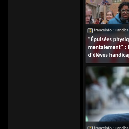
franceinfo : Handic
"Épuisées physi
mentalement" : 
d'élèves handica
pour obtenir de m
un statut de fon
franceinfo : Handic