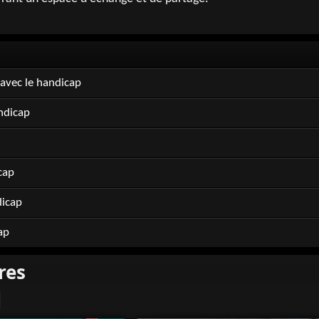
 avec le handicap
ndicap
cap
dicap
ap