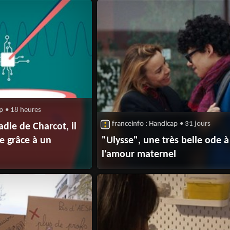
ap
• 18 heures
franceinfo : Handicap
• 31 jours
adie de Charcot, il
le grâce à un
"Ulysse", une très belle ode à
l'amour maternel