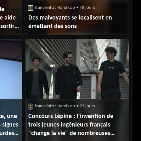
franceinfo : Handicap
• 78 jours
de
ue aide
Des malvoyants se localisent en
sortir
émettant des sons
franceinfo : Handicap
• 93 jours
ce, une
Concours Lépine : l'invention de
 signes
trois jeunes ingénieurs français
urdes
"change la vie" de nombreuses