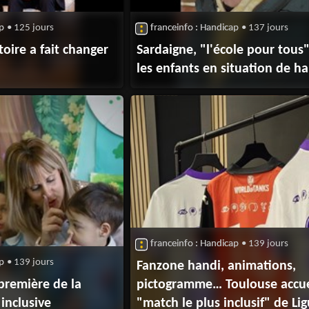
ap
• 125 jours
franceinfo : Handicap
• 137 jours
toire a fait changer
Sardaigne, "l'école pour tous
les enfants en situation de h
franceinfo : Handicap
• 139 jours
ap
• 139 jours
Fanzone handi, animations,
, première de la
pictogramme… Toulouse accuei
 inclusive
"match le plus inclusif" de Li