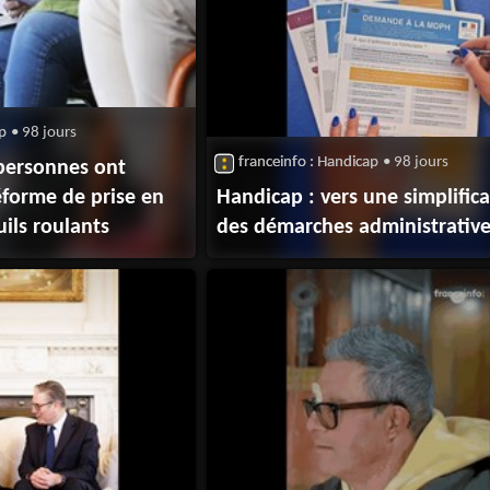
ap
• 98 jours
franceinfo : Handicap
• 98 jours
 personnes ont
réforme de prise en
Handicap : vers une simplific
uils roulants
des démarches administrativ