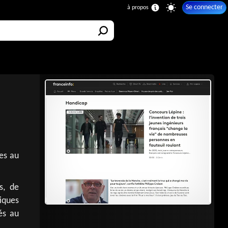
Se connecter
ves au
s, de
iques
iés au