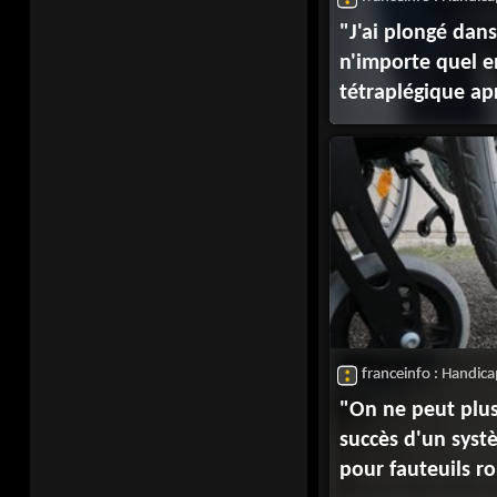
"J'ai plongé da
n'importe quel e
tétraplégique ap
colonie de vacan
demande répara
franceinfo : Handic
"On ne peut plus 
succès d'un syst
pour fauteuils r