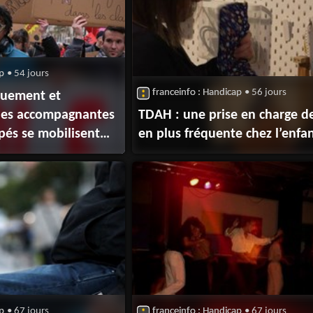
ap
• 54 jours
franceinfo : Handicap
• 56 jours
quement et
les accompagnantes
TDAH : une prise en charge d
pés se mobilisent
en plus fréquente chez l’enfa
eilleurs salaires et
ctionnaire
ap
• 67 jours
franceinfo : Handicap
• 67 jours