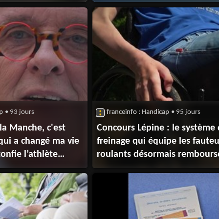
ours Lépine en 2023
et malentendantes dans leur
déclaration d'impôts
ap
• 93 jours
franceinfo : Handicap
• 95 jours
 la Manche, c'est
Concours Lépine : le système
 qui a changé ma vie
freinage qui équipe les fauteu
onfie l’athlète
roulants désormais remboursé
Sécurité sociale