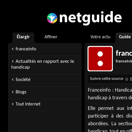
Élargir
Affiner
Votre actu
Guide
franceinfo
fran
Actualités en rapport avec le
francetvi
handicap
Société
Franceinfo : Handica
Blogs
handicap à travers d
Tout Internet
Elle permet aux in
participer à des di
abordées. La section
handicap, tout en of