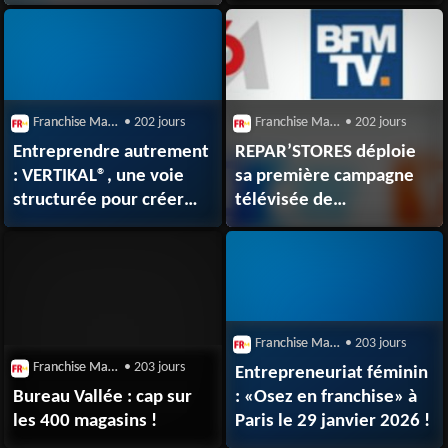
autos Feu Vert
Franchise Magazine
• 202 jours
Franchise Magazine
• 202 jours
Entreprendre autrement
REPAR’STORES déploie
: VERTIKAL®, une voie
sa première campagne
structurée pour créer
télévisée de
son entreprise
l’année 2026
Franchise Magazine
• 203 jours
Franchise Magazine
• 203 jours
Entrepreneuriat féminin
Bureau Vallée : cap sur
: «Osez en franchise» à
les 400 magasins !
Paris le 29 janvier 2026 !