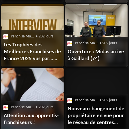
rejoint Laforêt
Franchise Magazine
• 202 jours
Franchise Magazine
• 202 jours
Les Trophées des
Meilleures Franchises de
Ouverture : Midas arrive
France 2025 vus par…
à Gaillard (74)
Simon Associés
Franchise Magazine
• 202 jours
Franchise Magazine
• 202 jours
Nouveau changement de
Attention aux apprentis-
propriétaire en vue pour
franchiseurs !
le réseau de centres