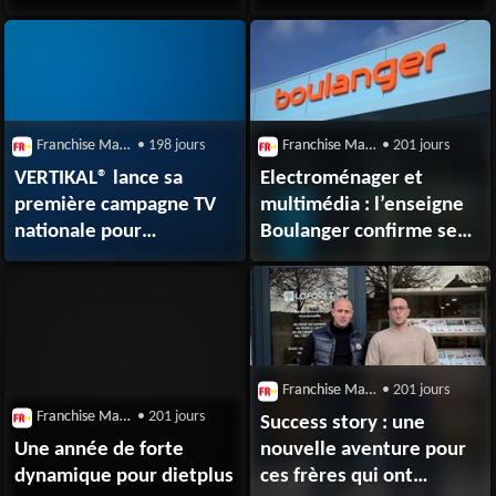
son développement
trompeuses, mais des
franchisés
faiblement indemnisés
Franchise Magazine
• 198 jours
Franchise Magazine
• 201 jours
VERTIKAL® lance sa
Electroménager et
première campagne TV
multimédia : l’enseigne
nationale pour
Boulanger confirme ses
accompagner l’essor de
ambitions en franchise
son réseau
Franchise Magazine
• 201 jours
Franchise Magazine
• 201 jours
Success story : une
Une année de forte
nouvelle aventure pour
dynamique pour dietplus
ces frères qui ont