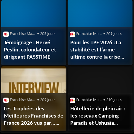
litige avec l’enseigne
Franchise Magazine
• 205 jours
Franchise Magazine
• 209 jours
Témoignage : Hervé
Pour les TPE 2026 : La
Peslin, cofondateur et
stabilité est l’arme
dirigeant PASSTIME
ultime contre la crise
pour 4 dirigeants sur 10
Franchise Magazine
• 209 jours
Franchise Magazine
• 210 jours
Les Trophées des
Hôtellerie de plein air :
Meilleures Franchises de
les réseaux Camping
France 2026 vus par…
Paradis et Ushuaïa
In Extenso
Villages sont repris