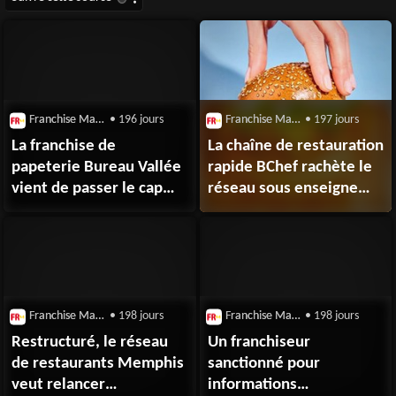
Franchise Magazine
• 196 jours
Franchise Magazine
• 197 jours
La franchise de
La chaîne de restauration
papeterie Bureau Vallée
rapide BChef rachète le
vient de passer le cap
réseau sous enseigne
des 400 magasins
Les Burgers de Papa
sous enseigne
Franchise Magazine
• 198 jours
Franchise Magazine
• 198 jours
Restructuré, le réseau
Un franchiseur
de restaurants Memphis
sanctionné pour
veut relancer
informations