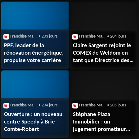
Franchise Magazine
• 203 jours
Franchise Magazine
• 204 jours
PPF, leader de la
Claire Sargent rejoint le
rénovation énergétique,
COMEX de Weldom en
propulse votre carrière
tant que Directrice des
Impacts positifs et de
la Sécurité
Franchise Magazine
• 204 jours
Franchise Magazine
• 205 jours
Ouverture : un nouveau
Stéphane Plaza
centre Speedy à Brie-
Immobilier : un
Comte-Robert
jugement prometteur
pour les franchisés en