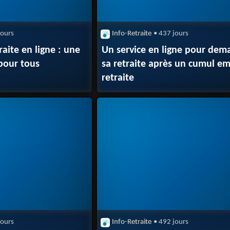
jours
Info-Retraite
• 437 jours
aite en ligne : une
Un service en ligne pour dem
pour tous
sa retraite après un cumul em
retraite
jours
Info-Retraite
• 492 jours