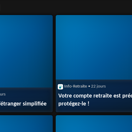
Info-Retraite
• 22 jours
ours
Votre compte retraite est pré
l’étranger simplifiée
protégez-le !