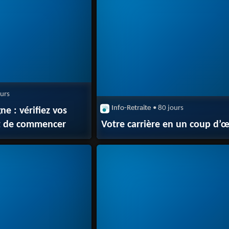
ours
Info-Retraite
• 80 jours
e : vérifiez vos
ant de commencer
Votre carrière en un coup d’œ