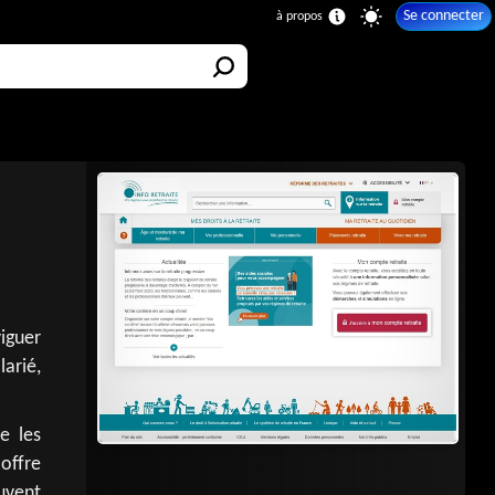
Se connecter
iguer
larié,
e les
 offre
uvent