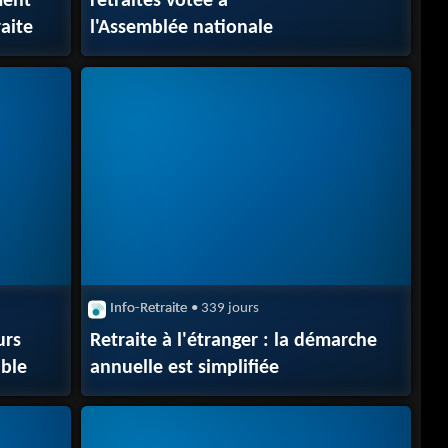
ment
retraites votée à
aite
l'Assemblée nationale
Info-Retraite
• 339 jours
urs
Retraite à l'étranger : la démarche
ible
annuelle est simplifiée