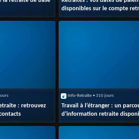
 la retraite de base
Retraités : vos dates de paie
disponibles sur le compte retr
jours
Info-Retraite
• 310 jours
traite : retrouvez
Travail à l’étranger : un parco
 contacts
d’information retraite dispon