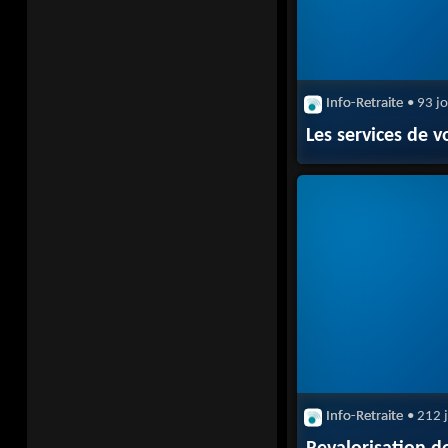
Info-Retraite
• 93 j
Les services de v
Info-Retraite
• 212 