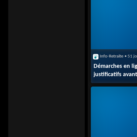
Info-Retraite
• 51 j
Démarches en lign
justificatifs av