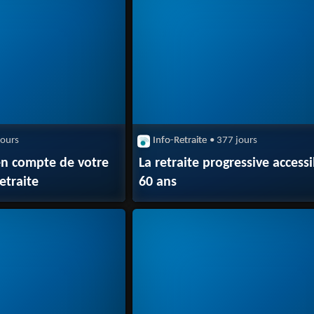
jours
Info-Retraite
• 377 jours
 en compte de votre
La retraite progressive access
retraite
60 ans