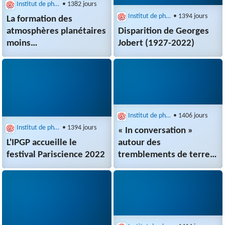
Institut de physique du globe de Paris (IPGP)
• 1382 jours
Institut de physique du globe de Paris (IPGP)
• 1394 jours
La formation des
atmosphères planétaires
Disparition de Georges
moins
Jobert (1927-2022)
efficace qu’anticipée
Institut de physique du globe de Paris (IPGP)
• 1406 jours
Institut de physique du globe de Paris (IPGP)
• 1394 jours
« In conversation »
L'IPGP accueille le
autour des
festival Pariscience 2022
tremblements de terre
au Népal