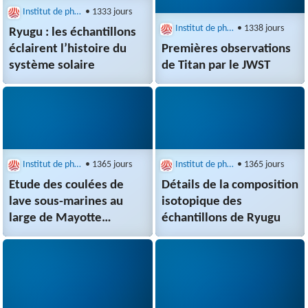
Institut de physique du globe de Paris (IPGP)
• 1333 jours
Institut de physique du globe de Paris (IPGP)
• 1338 jours
Ryugu : les échantillons
éclairent l’histoire du
Premières observations
système solaire
de Titan par le JWST
Institut de physique du globe de Paris (IPGP)
• 1365 jours
Institut de physique du globe de Paris (IPGP)
• 1365 jours
Etude des coulées de
Détails de la composition
lave sous-marines au
isotopique des
large de Mayotte…
échantillons de Ryugu