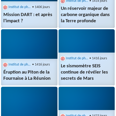
Institut de physique du globe de Paris (IPGP)
• 1414 jours
Institut de physique du globe de Paris (IPGP)
• 1406 jours
Un réservoir majeur de
Mission DART : et après
carbone organique dans
l'impact ?
la Terre profonde
Institut de physique du globe de Paris (IPGP)
• 1416 jours
Institut de physique du globe de Paris (IPGP)
• 1416 jours
Le sismomètre SEIS
Éruption au Piton de la
continue de révéler les
Fournaise à La Réunion
secrets de Mars
Institut de physique du globe de Paris (IPGP)
• 1423 jours