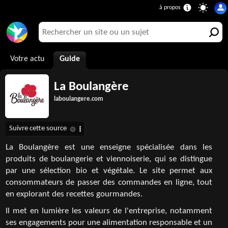
Votre actu
Guide
La Boulangère
laboulangere.com
La Boulangère est une enseigne spécialisée dans les
produits de boulangerie et viennoiserie, qui se distingue
par une sélection bio et végétale. Le site permet aux
consommateurs de passer des commandes en ligne, tout
en explorant des recettes gourmandes.
Il met en lumière les valeurs de l'entreprise, notamment
ses engagements pour une alimentation responsable et un