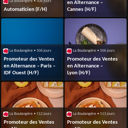
La Boulangère
• 506 jours
en Alternance –
Automaticien (F/H)
Cannes (H/F)
La Boulangère
• 506 jours
La Boulangère
• 506 jours
Promoteur des Ventes
Promoteur des Ventes
en Alternance – Paris –
en Alternance –
IDF Ouest (H/F)
Lyon (H/F)
La Boulangère
• 512 jours
La Boulangère
• 513 jours
Promoteur des Ventes
Promoteur des Ventes