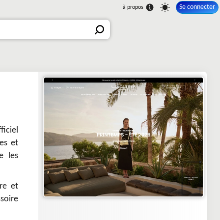
Se connecter
ficiel
es et
e les
re et
soire