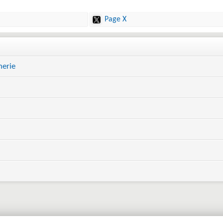
Page X
erie