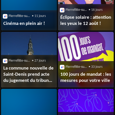
Pierrefitte-sur-Seine (93380)
• 16 jours
Pierrefitte-sur-Seine (93380)
• 11 jours
Éclipse solaire : attention
Cinéma en plein air !
les yeux le 12 août !
Pierrefitte-sur-Seine (93380)
• 27 jours
Pierrefitte-sur-Seine (93380)
• 33 jours
La commune nouvelle de
Saint-Denis prend acte
100 jours de mandat : les
du jugement du tribunal
mesures pour votre ville
administratif relatif à
l’élection des adjoints
au maire