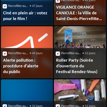
Pierrefitte-sur-Seine (93380)
• 49 jours
Pierrefitte-sur-Seine (93380)
• 47 jours
VIGILANCE ORANGE
Ciné en plein air : votez
CANICULE : la Ville de
pour le film !
Saint-Denis-Pierrefitte
pleinement mobilisée
Pierrefitte-sur-Seine (93380)
• 49 jours
Pierrefitte-sur-Seine (93380)
• 52 jours
Alerte pollution :
Roller Party (Soirée
procédure d'alerte
d'ouverture du
du public
Festival Rendez-Vous)
Pierrefitte-sur-Seine (93380)
• 52 jours
Pierrefitte-sur-Seine (93380)
• 53 jours