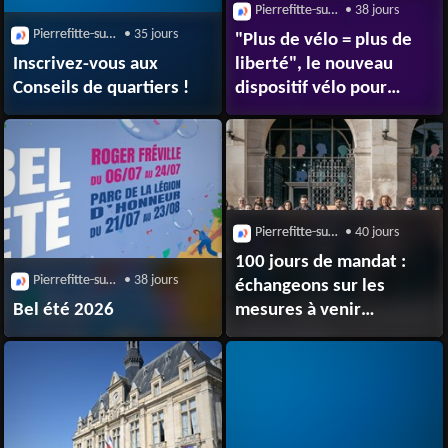
Pierrefitte-sur-Seine (93380)
• 38 jours
Pierrefitte-sur-Seine (93380)
• 35 jours
"Plus de vélo = plus de
Inscrivez-vous aux
liberté", le nouveau
Conseils de quartiers !
dispositif vélo pour
les ados
Pierrefitte-sur-Seine (93380)
• 40 jours
100 jours de mandat :
Pierrefitte-sur-Seine (93380)
• 38 jours
échangeons sur les
Bel été 2026
mesures à venir
cette année