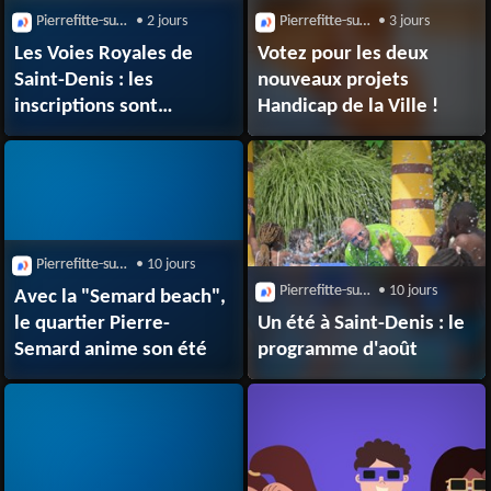
Pierrefitte-sur-Seine (93380)
• 2 jours
Pierrefitte-sur-Seine (93380)
• 3 jours
Les Voies Royales de
Votez pour les deux
Saint-Denis : les
nouveaux projets
inscriptions sont
Handicap de la Ville !
lancées !
Pierrefitte-sur-Seine (93380)
• 10 jours
Pierrefitte-sur-Seine (93380)
• 10 jours
Avec la "Semard beach",
le quartier Pierre-
Un été à Saint-Denis : le
Semard anime son été
programme d'août