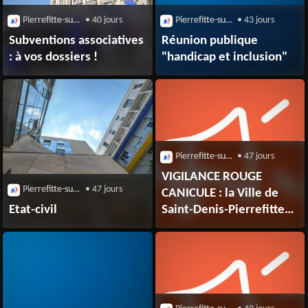
Pierrefitte-sur-Seine (93380)
• 40 jours
Pierrefitte-sur-Seine (93380)
• 43 jours
Subventions associatives
Réunion publique
: à vos dossiers !
"handicap et inclusion"
Pierrefitte-sur-Seine (93380)
• 47 jours
VIGILANCE ROUGE
Pierrefitte-sur-Seine (93380)
• 47 jours
CANICULE : la Ville de
Etat-civil
Saint-Denis-Pierrefitte
pleinement mobilisée