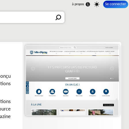
Se connecter
conçu
tions
tions
ource
azine