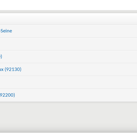
-Seine
)
ux (92130)
(92200)