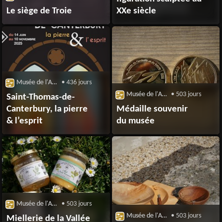
Le siège de Troie
XXe siècle
Musée de l'Archerie et du Valois
• 436 jours
Musée de l'Archerie et du Valois
• 503 jours
Saint-Thomas-de-
Canterbury, la pierre
Médaille souvenir
& l’esprit
du musée
Musée de l'Archerie et du Valois
• 503 jours
Musée de l'Archerie et du Valois
• 503 jours
Miellerie de la Vallée