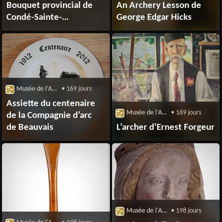
Bouquet provincial de
An Archery Lesson de
Condé-Sainte-
George Edgar Hicks
Libiaire 2017
Musée de l'Archerie et du Valois
• 169 jours
Assiette du centenaire
Musée de l'Archerie et du Valois
• 169 jours
de la Compagnie d’arc
de Beauvais
L’archer d’Ernest Forgeur
Musée de l'Archerie et du Valois
• 198 jours