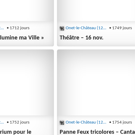
Onet-le-Château (12850)
• 1712 jours
Onet-le-Château (12850)
• 1749 jours
llumine ma Ville »
Théâtre – 16 nov.
Onet-le-Château (12850)
• 1752 jours
Onet-le-Château (12850)
• 1754 jours
yrium pour le
Panne Feux tricolores – Cant