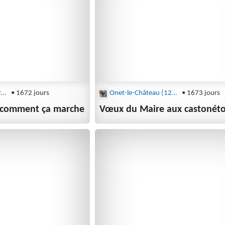
Onet-le-Château (12850)
• 1672 jours
Onet-le-Château (12850)
• 1673 jours
 : comment ça marche
Vœux du Maire aux castonéto