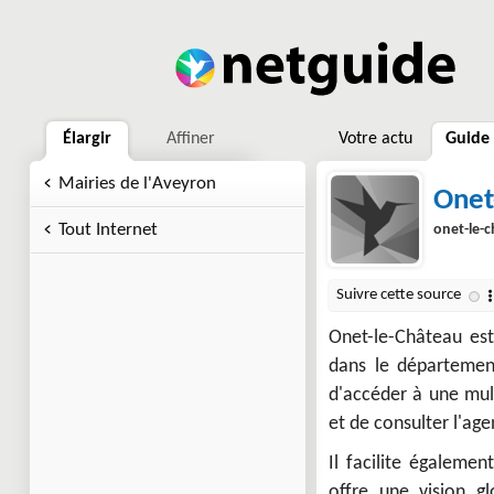
Élargir
Affiner
Votre actu
Guide
Mairies de l'Aveyron
Onet
Tout Internet
onet-le-c
Onet-le-Château es
dans le département
d'accéder à une mult
et de consulter l'a
Il facilite égaleme
offre une vision gl