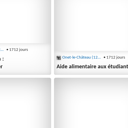
Onet-le-Château (12850)
• 1712 jours
Onet-le-Château (12850)
• 1712 jours
 :
er
Aide alimentaire aux étudian