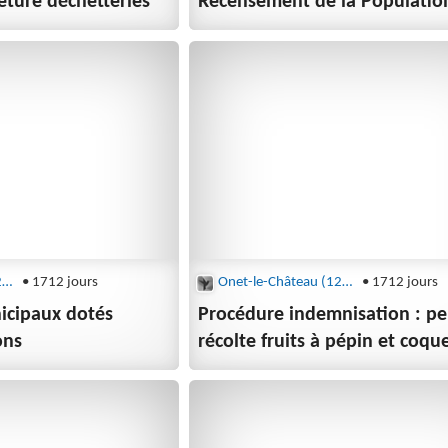
eture déchetteries
Recensement de la Populatio
Onet-le-Château (12850)
• 1712 jours
Onet-le-Château (12850)
• 1712 jours
nicipaux dotés
Procédure indemnisation : pe
ons
récolte fruits à pépin et coqu