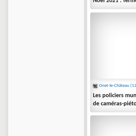
Noël 2021 : ferm
Les policiers mu
de caméras-piét