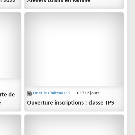
n 2022
Ateliers Loisirs en Famille
Onet-le-Château (12850)
• 1712 jours
rte de
e
Ouverture inscriptions : classe TPS