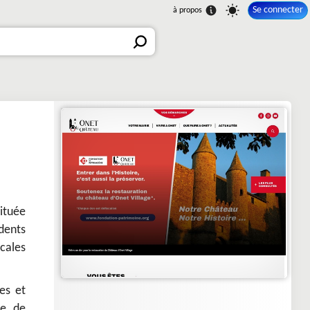
Se connecter
ituée
dents
ocales
es et
re de