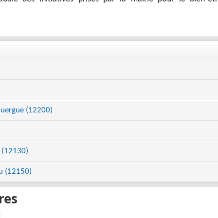
ouergue (12200)
t (12130)
u (12150)