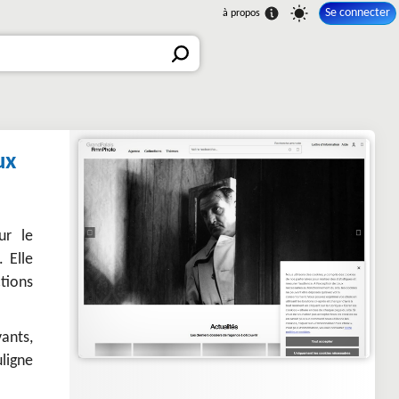
Se connecter
ux
ur le
. Elle
tions
ants,
ligne