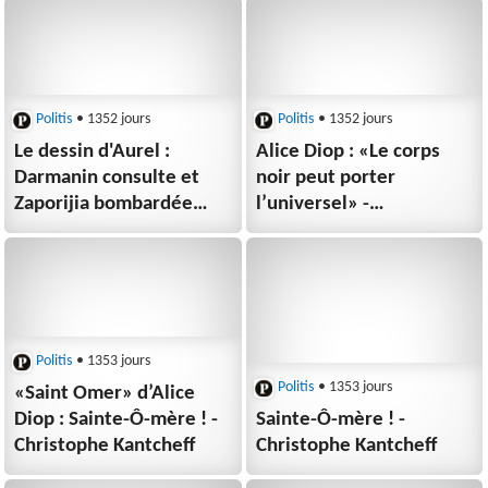
Politis
• 1352 jours
Politis
• 1352 jours
Le dessin d'Aurel :
Alice Diop : «Le corps
Darmanin consulte et
noir peut porter
Zaporijia bombardée
l’universel» -
- Aurel
Christophe Kantcheff
Politis
• 1353 jours
Politis
• 1353 jours
«Saint Omer» d’Alice
Diop : Sainte-Ô-mère ! -
Sainte-Ô-mère ! -
Christophe Kantcheff
Christophe Kantcheff