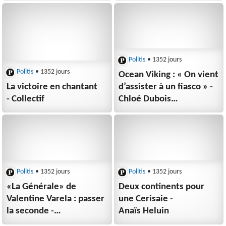
Politis
• 1352 jours
Politis
• 1352 jours
Ocean Viking : « On vient
La victoire en chantant
d’assister à un fiasco » -
- Collectif
Chloé Dubois
(collectif Focus)
Politis
• 1352 jours
Politis
• 1352 jours
«La Générale» de
Deux continents pour
Valentine Varela : passer
une Cerisaie -
la seconde -
Anaïs Heluin
Pauline Guedj