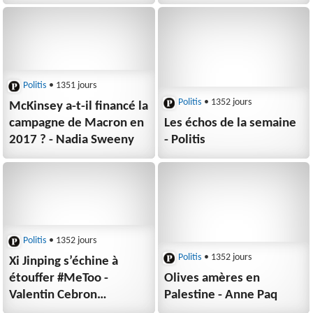
antisémites en politique
Vincent Drezet
- Hugo Boursier
Politis
• 1351 jours
Politis
• 1352 jours
McKinsey a-t-il financé la
campagne de Macron en
Les échos de la semaine
2017 ? - Nadia Sweeny
- Politis
Politis
• 1352 jours
Politis
• 1352 jours
Xi Jinping s’échine à
étouffer #MeToo -
Olives amères en
Valentin Cebron
Palestine - Anne Paq
(collectif Focus)