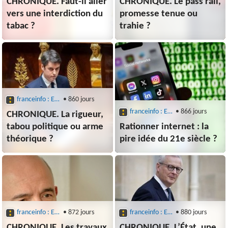
CHRONIQUE. Faut-il aller
CHRONIQUE. Le pass rail,
vers une interdiction du
promesse tenue ou
tabac ?
trahie ?
franceinfo : Entre les lignes
• 860 jours
franceinfo : Entre les lignes
• 866 jours
CHRONIQUE. La rigueur,
tabou politique ou arme
Rationner internet : la
théorique ?
pire idée du 21e siècle ?
franceinfo : Entre les lignes
• 872 jours
franceinfo : Entre les lignes
• 880 jours
CHRONIQUE. Les travaux
CHRONIQUE. L’État, une