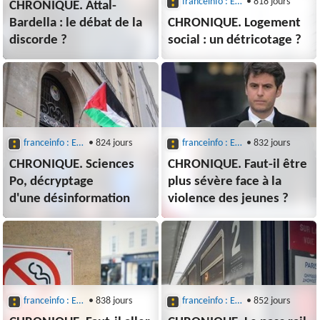
franceinfo : Entre les lignes
• 818 jours
CHRONIQUE. Attal-
Bardella : le débat de la
CHRONIQUE. Logement
discorde ?
social : un détricotage ?
franceinfo : Entre les lignes
• 824 jours
franceinfo : Entre les lignes
• 832 jours
CHRONIQUE. Sciences
CHRONIQUE. Faut-il être
Po, décryptage
plus sévère face à la
d'une désinformation
violence des jeunes ?
franceinfo : Entre les lignes
• 838 jours
franceinfo : Entre les lignes
• 852 jours