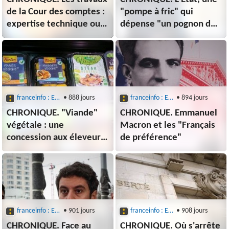
de la Cour des comptes :
"pompe à fric" qui
expertise technique ou
dépense "un pognon de
préférence idéologique ?
dingue" ?
franceinfo : Entre les lignes
• 888 jours
franceinfo : Entre les lignes
• 894 jours
CHRONIQUE. "Viande"
CHRONIQUE. Emmanuel
végétale : une
Macron et les "Français
concession aux éleveurs,
de préférence"
contre
l'environnement ?
franceinfo : Entre les lignes
• 901 jours
franceinfo : Entre les lignes
• 908 jours
CHRONIQUE. Face au
CHRONIQUE. Où s'arrête