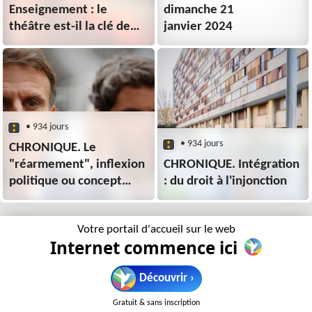
Enseignement : le
dimanche 21
théâtre est-il la clé de
janvier 2024
l'oralité ?
• 934 jours
• 934 jours
CHRONIQUE. Le
"réarmement", inflexion
CHRONIQUE. Intégration
politique ou concept
: du droit à l'injonction
marketing ?
Votre portail d'accueil sur le web
Internet commence ici
Découvrir ›
Gratuit & sans inscription