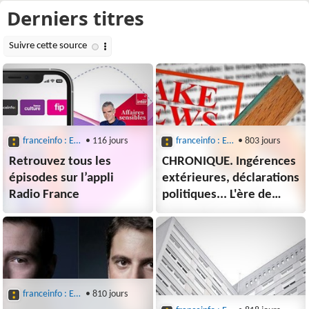
franceinfo : Entre les lignes
• 116 jours
franceinfo : Entre les lignes
• 803 jours
Retrouvez tous les
CHRONIQUE. Ingérences
épisodes sur l’appli
extérieures, déclarations
Radio France
politiques... L'ère de
la post-vérité
franceinfo : Entre les lignes
• 810 jours