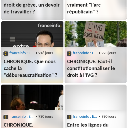
droit de grève, un devoir
vraiment "l'arc
de travailler ?
républicain" ?
franceinfo : Entre les lignes
• 916 jours
franceinfo : Entre les lignes
• 923 jours
CHRONIQUE. Que nous
CHRONIQUE. Faut-il
cache la
constitutionnaliser le
"débureaucratisation" ?
droit à l'IVG ?
franceinfo : Entre les lignes
• 930 jours
franceinfo : Entre les lignes
• 930 jours
CHRONIQUE.
Entre les lignes du