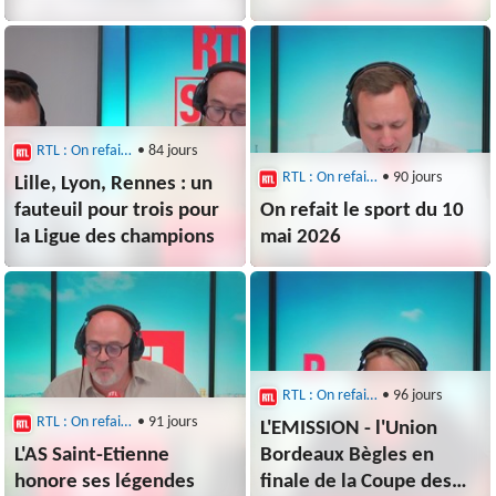
RTL : On refait le sport
• 84 jours
RTL : On refait le sport
• 90 jours
Lille, Lyon, Rennes : un
fauteuil pour trois pour
On refait le sport du 10
la Ligue des champions
mai 2026
RTL : On refait le sport
• 96 jours
RTL : On refait le sport
• 91 jours
L'EMISSION - l'Union
L'AS Saint-Etienne
Bordeaux Bègles en
honore ses légendes
finale de la Coupe des