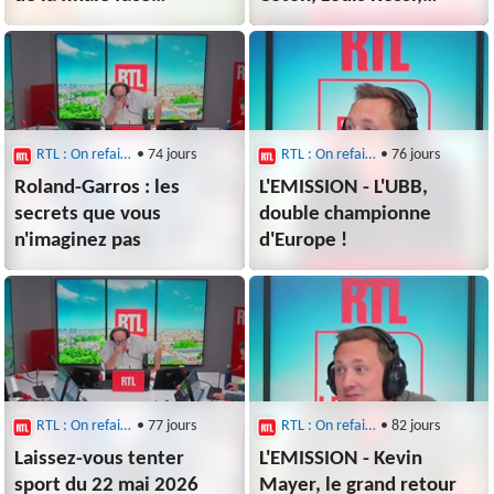
à Arsenal
Laurent Jalabert et
Pierre-Yves Gerbeau
RTL : On refait le sport
• 74 jours
RTL : On refait le sport
• 76 jours
Roland-Garros : les
L'EMISSION - L'UBB,
secrets que vous
double championne
n'imaginez pas
d'Europe !
RTL : On refait le sport
• 77 jours
RTL : On refait le sport
• 82 jours
Laissez-vous tenter
L'EMISSION - Kevin
sport du 22 mai 2026
Mayer, le grand retour