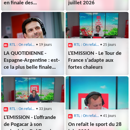
en finale des
juillet 2026
championnats de France
de saut à la perche
RTL : On refait le sport
• 19 jours
RTL : On refait le sport
• 25 jours
LA QUOTIDIENNE -
L'EMISSION - Le Tour de
Espagne-Argentine : est-
France s'adapte aux
ce la plus belle finale
fortes chaleurs
que l'on pouvait avoir ?
RTL : On refait le sport
• 33 jours
RTL : On refait le sport
• 41 jours
L'EMISSION - L'offrande
de Pogacar à son
On refait le sport du 28