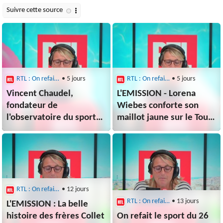
RTL : On refait le sport
• 5 jours
RTL : On refait le sport
• 5 jours
Vincent Chaudel,
L'EMISSION - Lorena
fondateur de
Wiebes conforte son
l'observatoire du sport
maillot jaune sur le Tour
business, revient sur le
de France femmes du 02
projet fou de
août 2026
Gianni Infantino
RTL : On refait le sport
• 12 jours
RTL : On refait le sport
• 13 jours
L'EMISSION : La belle
histoire des frères Collet
On refait le sport du 26