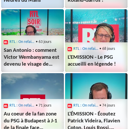
Heures du Mans
Roland-Garros !
RTL : On refait le sport
• 63 jours
RTL : On refait le sport
• 68 jours
San Antonio : comment
Victor Wembanyama est
L'EMISSION - Le PSG
devenu le visage de
accueilli en légende !
toute une ville
RTL : On refait le sport
• 71 jours
RTL : On refait le sport
• 74 jours
Au coeur de la fan zone
L'ÉMISSION - Écoutez
du PSG à Budapest à J-1
Patrick Videira, Flavien
de la finale face
Coton, Louis Rossi,