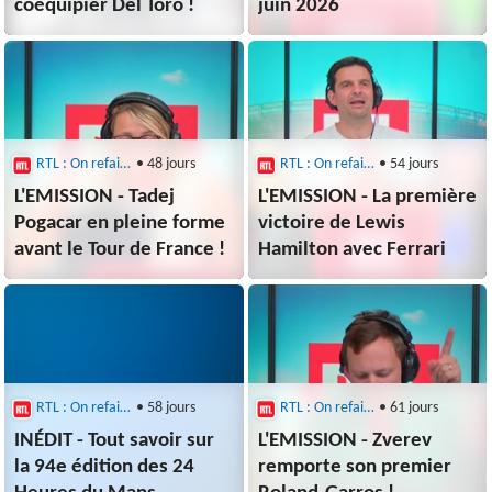
coéquipier Del Toro !
juin 2026
RTL : On refait le sport
• 48 jours
RTL : On refait le sport
• 54 jours
L'EMISSION - Tadej
L'EMISSION - La première
Pogacar en pleine forme
victoire de Lewis
avant le Tour de France !
Hamilton avec Ferrari
RTL : On refait le sport
• 58 jours
RTL : On refait le sport
• 61 jours
INÉDIT - Tout savoir sur
L'EMISSION - Zverev
la 94e édition des 24
remporte son premier