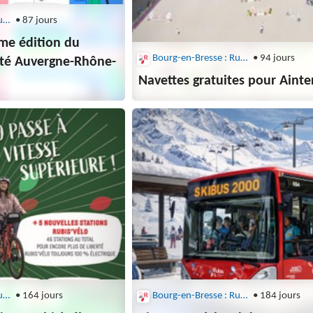
Bourg-en-Bresse : Rubis
• 87 jours
ème édition du
Bourg-en-Bresse : Rubis
• 94 jours
ité Auvergne-Rhône-
Navettes gratuites pour Aint
Bourg-en-Bresse : Rubis
• 164 jours
Bourg-en-Bresse : Rubis
• 184 jours