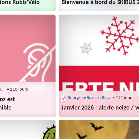
tions Rubis’Vélo
Bienvenue à bord du SKIBUS 
Bourg-en-Bresse : Rubis
• 210 jours
Bourg-en-Bresse : Rubis
• 212 jours
oz est
nible
Janvier 2026 : alerte neige / v