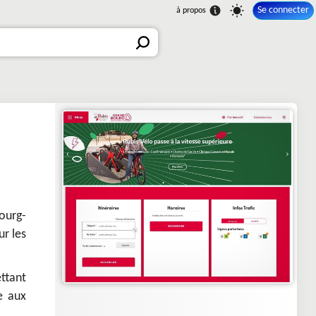
Se connecter
Bourg-
ur les
ettant
e aux