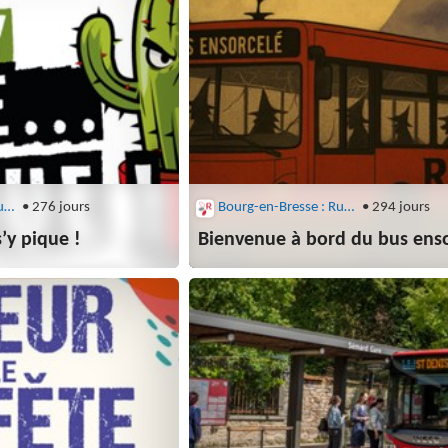
Bourg-en-Bresse : Rubis
• 276 jours
Bourg-en-Bresse : Rubis
• 294 jours
’y pique !
Bienvenue à bord du bus ens