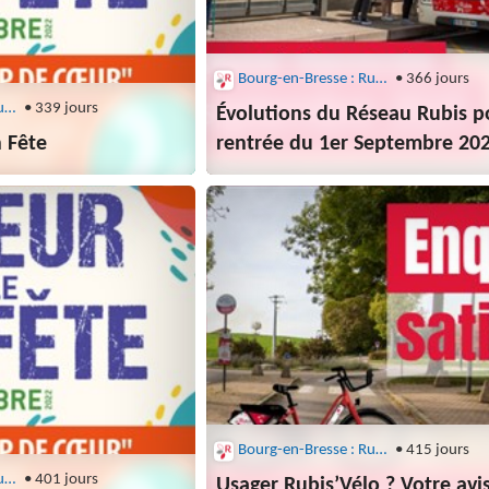
Bourg-en-Bresse : Rubis
• 366 jours
Bourg-en-Bresse : Rubis
• 339 jours
Évolutions du Réseau Rubis p
n Fête
rentrée du 1er Septembre 20
Bourg-en-Bresse : Rubis
• 415 jours
Bourg-en-Bresse : Rubis
• 401 jours
Usager Rubis’Vélo ? Votre avi