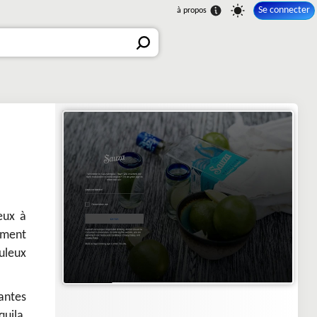
Se connecter
eux à
lement
culeux
antes
quila,