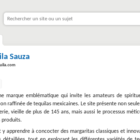
ila Sauza
uila.com
ne marque emblématique qui invite les amateurs de spiritu
ion raffinée de tequilas mexicaines. Le site présente non seu
illerie, vieille de plus de 145 ans, mais aussi le processus méti
 produits.
t y apprendre à concocter des margaritas classiques et innov
 détaillées, tout en explorant les différentes variétés de te