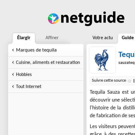
Élargir
Affiner
Votre actu
Guide
Marques de tequila
Tequ
Cuisine, aliments et restauration
sauzateq
Hobbies
Tout Internet
Tequila Sauza est u
découvrir une sélect
l'histoire de la dist
de fabrication de ses
Les visiteurs peuven
grâce à des recettes