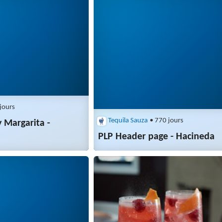
jours
Tequila Sauza
• 770 jours
 Margarita -
PLP Header page - Hacineda