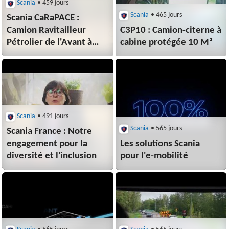
Scania
• 459 jours
Scania
• 465 jours
Scania CaRaPACE :
Camion Ravitailleur
C3P10 : Camion-citerne à
Pétrolier de l'Avant à
cabine protégée 10 M³
Capacité Étendue
Scania
• 491 jours
Scania
• 565 jours
Scania France : Notre
engagement pour la
Les solutions Scania
diversité et l'inclusion
pour l'e-mobilité