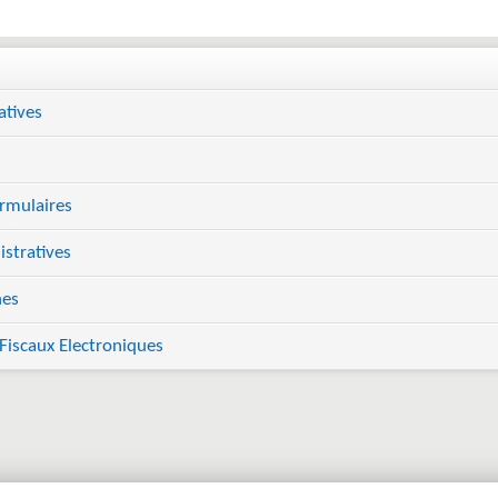
atives
ormulaires
stratives
hes
Fiscaux Electroniques