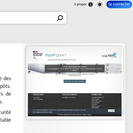
Se connecter
e des
mpôts.
rs de
s.
urité
iable