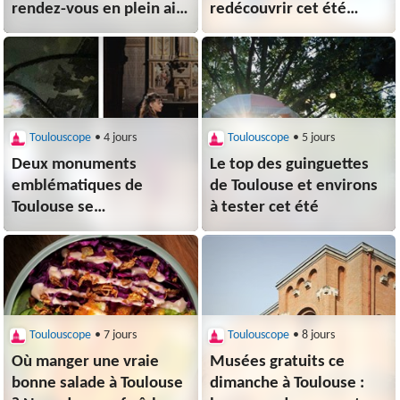
rendez-vous en plein air
redécouvrir cet été
à Toulouse ?
à Toulouse
Toulouscope
• 4 jours
Toulouscope
• 5 jours
Deux monuments
Le top des guinguettes
emblématiques de
de Toulouse et environs
Toulouse se
à tester cet été
transforment en jeu de
piste nocturne cet été
Toulouscope
• 7 jours
Toulouscope
• 8 jours
Où manger une vraie
Musées gratuits ce
bonne salade à Toulouse
dimanche à Toulouse :