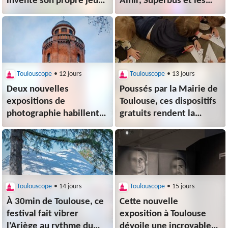
invente son propre jeu
Amir, Superbus et les
de cartes
stars des années 80 au
programme de Barques
en Scène
Toulouscope
• 12 jours
Toulouscope
• 13 jours
Deux nouvelles
Poussés par la Mairie de
expositions de
Toulouse, ces dispositifs
photographie habillent
gratuits rendent la
les murs de la Galerie du
culture accessible aux
Château d'Eau cet été
plus jeunes
Toulouscope
• 14 jours
Toulouscope
• 15 jours
À 30min de Toulouse, ce
Cette nouvelle
festival fait vibrer
exposition à Toulouse
l'Ariège au rythme du
dévoile une incroyable