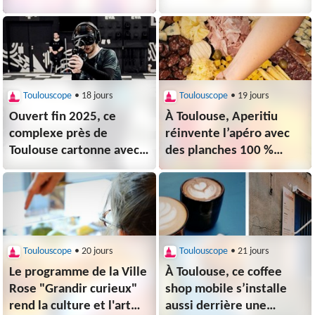
aux alentours
de l’été
Toulouscope
• 18 jours
Toulouscope
• 19 jours
Ouvert fin 2025, ce
À Toulouse, Aperitiu
complexe près de
réinvente l’apéro avec
Toulouse cartonne avec
des planches 100 %
trois
locales et artisanales
expériences immersives
Toulouscope
• 20 jours
Toulouscope
• 21 jours
Le programme de la Ville
À Toulouse, ce coffee
Rose "Grandir curieux"
shop mobile s’installe
rend la culture et l'art
aussi derrière une