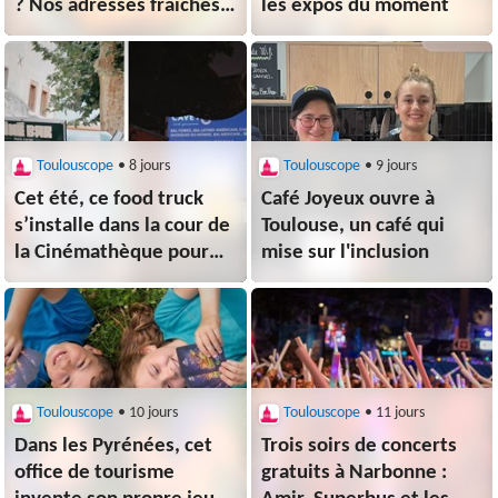
? Nos adresses fraîches
les expos du moment
et gourmandes
Toulouscope
• 8 jours
Toulouscope
• 9 jours
Cet été, ce food truck
Café Joyeux ouvre à
s’installe dans la cour de
Toulouse, un café qui
la Cinémathèque pour
mise sur l'inclusion
accompagner les séances
en plein air
Toulouscope
• 10 jours
Toulouscope
• 11 jours
Dans les Pyrénées, cet
Trois soirs de concerts
office de tourisme
gratuits à Narbonne :