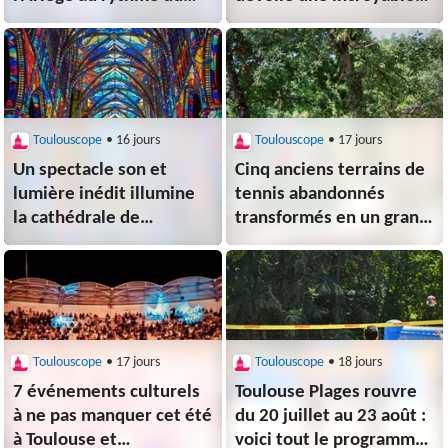
jazz manouche
enquête sur les
survivants d'Auschwitz
Toulouscope
• 16 jours
Toulouscope
• 17 jours
Un spectacle son et
Cinq anciens terrains de
lumière inédit illumine
tennis abandonnés
la cathédrale de
transformés en un grand
Bayonne cet été
parc de nature et
de loisirs
Toulouscope
• 17 jours
Toulouscope
• 18 jours
7 événements culturels
Toulouse Plages rouvre
à ne pas manquer cet été
du 20 juillet au 23 août :
à Toulouse et
voici tout le programme