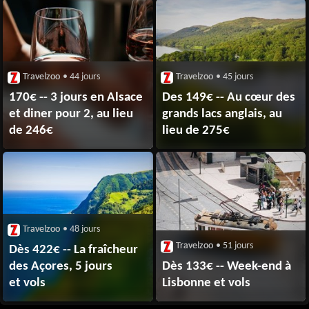
Travelzoo
• 44 jours
Travelzoo
• 45 jours
170€ -- 3 jours en Alsace
Des 149€ -- Au cœur des
et diner pour 2, au lieu
grands lacs anglais, au
de 246€
lieu de 275€
Travelzoo
• 48 jours
Travelzoo
• 51 jours
Dès 422€ -- La fraîcheur
des Açores, 5 jours
Dès 133€ -- Week-end à
et vols
Lisbonne et vols