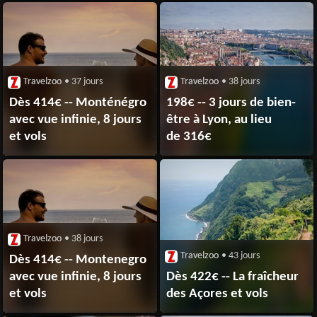
Travelzoo
• 37 jours
Travelzoo
• 38 jours
Dès 414€ -- Monténégro
198€ -- 3 jours de bien-
avec vue infinie, 8 jours
être à Lyon, au lieu
et vols
de 316€
Travelzoo
• 38 jours
Travelzoo
• 43 jours
Dès 414€ -- Montenegro
avec vue infinie, 8 jours
Dès 422€ -- La fraîcheur
et vols
des Açores et vols