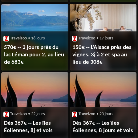
Travelzoo
• 16 jours
Travelzoo
• 17 jours
570€ -- 3 jours près du
150€ -- L'Alsace près des
lac Léman pour 2, au lieu
vignes, 3j à 2 et spa au
de 683€
lieu de 308€
Travelzoo
• 22 jours
Travelzoo
• 23 jours
Dès 367€ -- Les îles
Dès 367€ -- Les îles
Éoliennes, 8j et vols
Éoliennes, 8 jours et vols