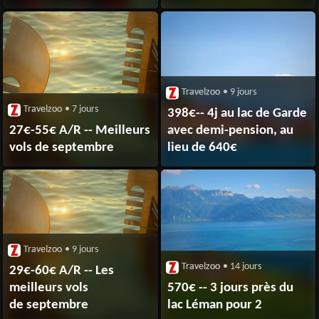
Travelzoo
• 9 jours
Travelzoo
• 7 jours
398€-- 4j au lac de Garde
27€-55€ A/R -- Meilleurs
avec demi-pension, au
vols de septembre
lieu de 640€
Travelzoo
• 9 jours
Travelzoo
• 14 jours
29€-60€ A/R -- Les
meilleurs vols
570€ -- 3 jours près du
de septembre
lac Léman pour 2