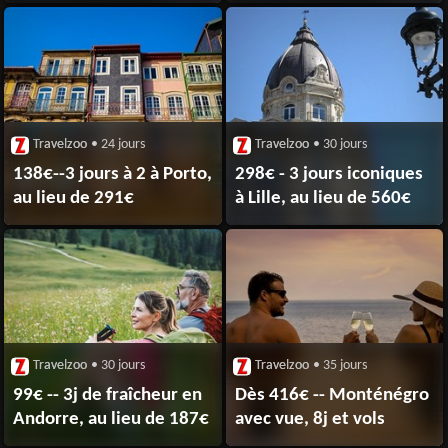
Travelzoo
• 24 jours
Travelzoo
• 30 jours
138€--3 jours à 2 à Porto,
298€ - 3 jours iconiques
au lieu de 291€
à Lille, au lieu de 560€
Travelzoo
• 30 jours
Travelzoo
• 35 jours
99€ -- 3j de fraîcheur en
Dès 416€ -- Monténégro
Andorre, au lieu de 187€
avec vue, 8j et vols