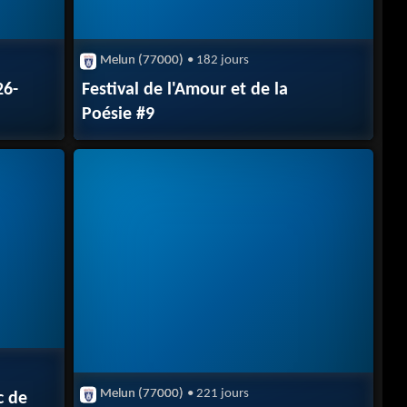
Melun (77000)
• 182 jours
26-
Festival de l'Amour et de la
Poésie #9
Melun (77000)
• 221 jours
c de