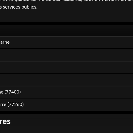
 services publics.
Marne
ne (77400)
rre (77260)