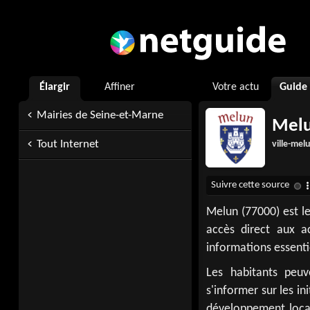
Élargir
Affiner
Votre actu
Guide
Mairies de Seine-et-Marne
Melu
Tout Internet
ville-melu
Melun (77000) est le
accès direct aux ac
informations essenti
Les habitants peuv
s'informer sur les in
développement local 