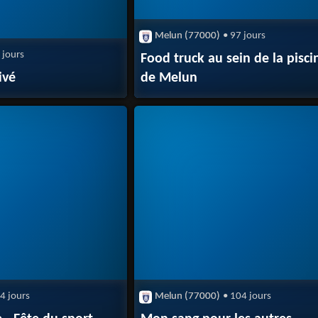
Melun (77000)
• 97 jours
 jours
Food truck au sein de la pisci
ivé
de Melun
4 jours
Melun (77000)
• 104 jours