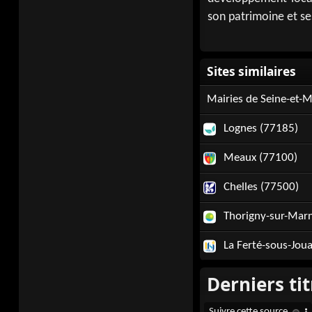
son patrimoine et ses
Mairies de Seine-et-
Lognes (77185)
Meaux (77100)
Chelles (77500)
Thorigny-sur-Mar
La Ferté-sous-Joua