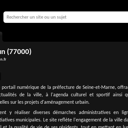
n (77000)
n.fr
 portail numérique de la préfecture de Seine-et-Marne, offra
tualités de la ville, à l'agenda culturel et sportif ainsi q
elles sur les projets d'aménagement urbain.
ent y réaliser diverses démarches administratives en lig
itiatives municipales. Le site reflète l'engagement de la ville d
et la qualité de vie de ses résidents, tout en mettant en lu