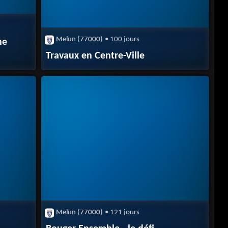
Melun (77000)
• 100 jours
ne
Travaux en Centre-Ville
Melun (77000)
• 121 jours