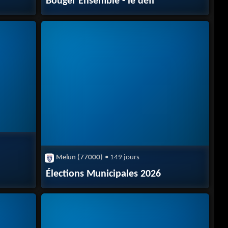
Bouger Ensemble - le défi
Melun (77000)
• 149 jours
Élections Municipales 2026