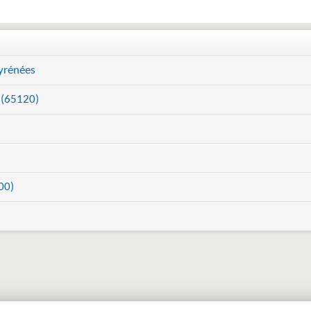
yrénées
 (65120)
00)