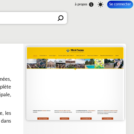
Se connecter
énées,
plète
pale,
, les
 dans