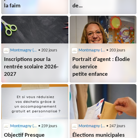
la faim
de
voirie départementale
Montmagny (95360)
• 202 jours
Montmagny (95360)
• 203 jours
Inscriptions pour la
Portrait d’agent : Élodie
rentrée scolaire 2026-
du service
2027
petite enfance
Montmagny (95360)
• 239 jours
Montmagny (95360)
• 247 jours
Objectif Presque
Élections municipales