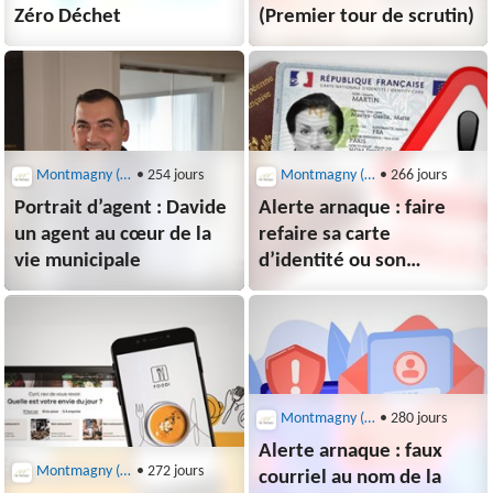
Zéro Déchet
(Premier tour de scrutin)
Montmagny (95360)
• 254 jours
Montmagny (95360)
• 266 jours
Portrait d’agent : Davide
Alerte arnaque : faire
un agent au cœur de la
refaire sa carte
vie municipale
d’identité ou son
passeport, c’est gratuit !
Montmagny (95360)
• 280 jours
Alerte arnaque : faux
Montmagny (95360)
• 272 jours
courriel au nom de la