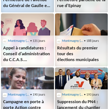
Fermeture de l’avenue
Fermeture partielle de la
du Général de Gaulle et
rue d’Epinay
du parking de la salle
des fêtes
Montmagny (95360)
• 131 jours
Montmagny (95360)
• 188 jours
Appel à candidatures :
Résultats du premier
Conseil d’administration
tour des
du C.C.A.S.
élections municipales
de Montmagny
Montmagny (95360)
• 190 jours
Montmagny (95360)
• 193 jours
Campagne en porte à
Suppression du PN4 :
porte Action contre
lancement du chantier