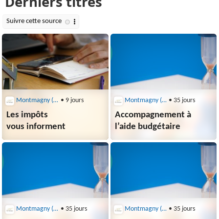
Montmagny (95360)
• 9 jours
Montmagny (95360)
• 35 jours
Les impôts
Accompagnement à
vous informent
l’aide budgétaire
Montmagny (95360)
• 35 jours
Montmagny (95360)
• 35 jours