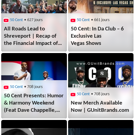
50 Cent
• 627 jours
50 Cent
• 661 jours
All Roads Lead to
50 Cent: In Da Club – 6
Shreveport | Recap of
Exclusive Las
the Financial Impact of
Vegas Shows
Humor & Harmony
Weekend 2024
50 Cent
• 708 jours
50 Cent
• 708 jours
50 Cent Presents: Humor
& Harmony Weekend
New Merch Available
(Feat Dave Chappelle,
Now | GUnitBrands.com
Katt Williams, Andrew
Schulz + More)