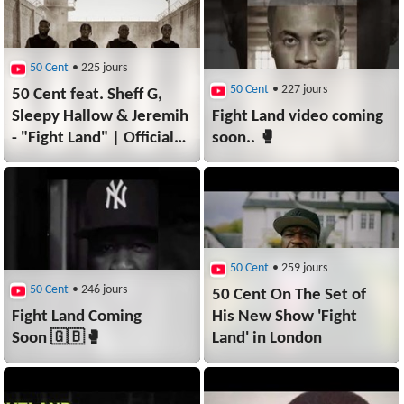
50 Cent
• 225 jours
50 Cent
• 227 jours
50 Cent feat. Sheff G,
Sleepy Hallow & Jeremih
Fight Land video coming
- "Fight Land" | Official
soon.. 🥊
Music Video
50 Cent
• 259 jours
50 Cent
• 246 jours
50 Cent On The Set of
Fight Land Coming
His New Show 'Fight
Soon 🇬🇧🥊
Land' in London