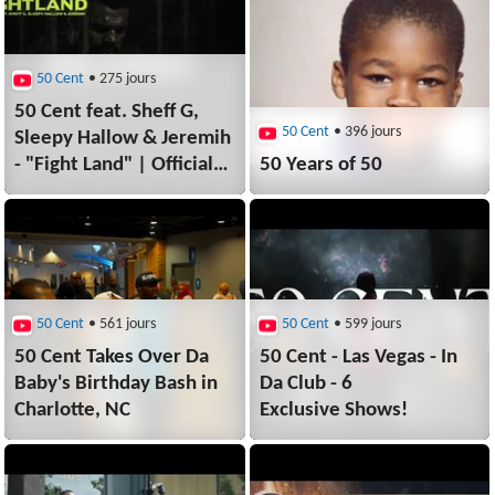
50 Cent
• 275 jours
50 Cent feat. Sheff G,
50 Cent
• 396 jours
Sleepy Hallow & Jeremih
- "Fight Land" | Official
50 Years of 50
Lyric Video
50 Cent
• 561 jours
50 Cent
• 599 jours
50 Cent Takes Over Da
50 Cent - Las Vegas - In
Baby's Birthday Bash in
Da Club - 6
Charlotte, NC
Exclusive Shows!