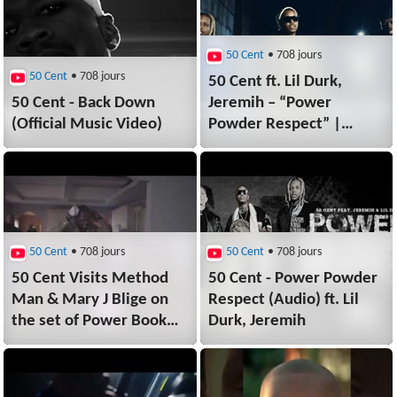
50 Cent
• 708 jours
50 Cent
• 708 jours
50 Cent ft. Lil Durk,
50 Cent - Back Down
Jeremih – “Power
(Official Music Video)
Powder Respect” |
Official Video
50 Cent
• 708 jours
50 Cent
• 708 jours
50 Cent Visits Method
50 Cent - Power Powder
Man & Mary J Blige on
Respect (Audio) ft. Lil
the set of Power Book
Durk, Jeremih
II: Ghost