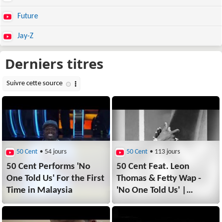
Future
Jay-Z
50 Cent
• 54 jours
50 Cent
• 113 jours
50 Cent Performs 'No
50 Cent Feat. Leon
One Told Us' For the First
Thomas & Fetty Wap -
Time in Malaysia
'No One Told Us' |
Extended Version