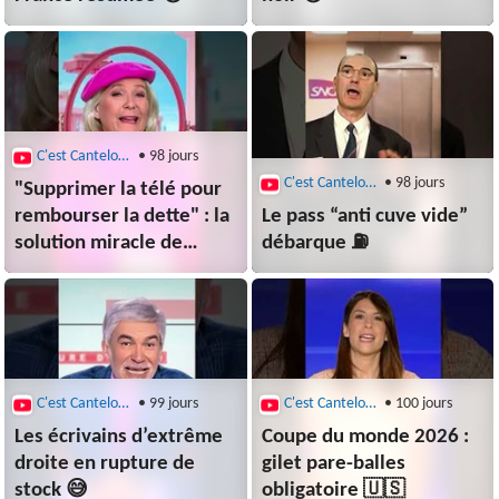
C'est Canteloup
• 98 jours
C'est Canteloup
• 98 jours
"Supprimer la télé pour
rembourser la dette" : la
Le pass “anti cuve vide”
solution miracle de
débarque ⛽
Marine 🪄
C'est Canteloup
• 99 jours
C'est Canteloup
• 100 jours
Les écrivains d’extrême
Coupe du monde 2026 :
droite en rupture de
gilet pare-balles
stock 😅
obligatoire 🇺🇸