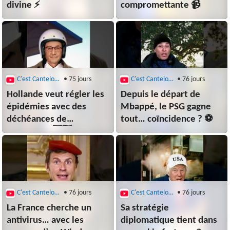
divine ⚡
compromettante 📹
C'est Canteloup
• 75 jours
C'est Canteloup
• 76 jours
Hollande veut régler les
Depuis le départ de
épidémies avec des
Mbappé, le PSG gagne
déchéances de
tout… coïncidence ? ⚽
nationalité 🇫🇷
C'est Canteloup
• 76 jours
C'est Canteloup
• 76 jours
La France cherche un
Sa stratégie
antivirus… avec les
diplomatique tient dans