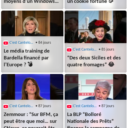
moyens d’un Windows
un cookie fortune 🥠
XP ⚠️
C'est Canteloup
• 84 jours
C'est Canteloup
• 85 jours
Le média training de
Bardella financé par
“Des deux Siciles et des
l’Europe ? 💣
quatre fromages” 😂
C'est Canteloup
• 87 jours
C'est Canteloup
• 87 jours
Zemmour : “Sur BFM, ça
La BLP “Bolloré
peut être que moi… sur
Nationale des Prêts”