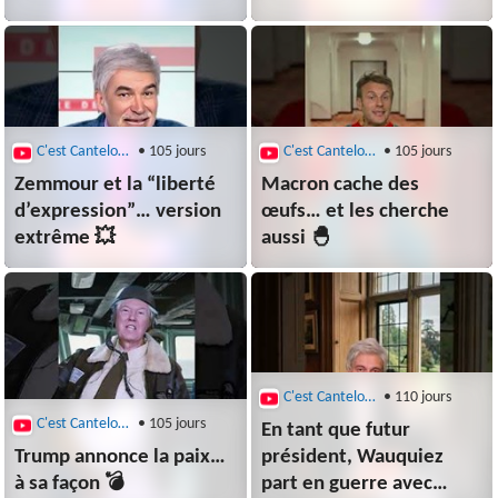
C'est Canteloup
• 105 jours
C'est Canteloup
• 105 jours
Zemmour et la “liberté
Macron cache des
d’expression”… version
œufs… et les cherche
extrême 💥
aussi 🐣
C'est Canteloup
• 110 jours
C'est Canteloup
• 105 jours
En tant que futur
Trump annonce la paix…
président, Wauquiez
à sa façon 💣
part en guerre avec