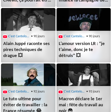
CNews, ça pourrait être
finance la campagne de
tout le monde” 💥
Bardella 💸
C'est Canteloup
• 90 jours
C'est Canteloup
• 90 jours
Alain Juppé raconte ses
L’amour version LR : “je
pires techniques de
t’aime, donc je te
drague 💥
détruis” 💥
C'est Canteloup
• 92 jours
C'est Canteloup
• 93 jours
Le tuto ultime pour
Macron déclare le 1er
éviter de travailler : la
mai : fête du travail au
France résumée 😂
noir 😳