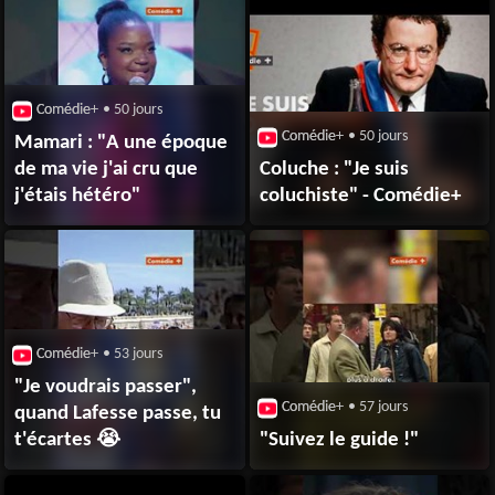
Comédie+
• 50 jours
Comédie+
• 50 jours
Mamari : "A une époque
de ma vie j'ai cru que
Coluche : "Je suis
j'étais hétéro"
coluchiste" - Comédie+
Comédie+
• 53 jours
"Je voudrais passer",
Comédie+
• 57 jours
quand Lafesse passe, tu
t'écartes 😭
"Suivez le guide !"