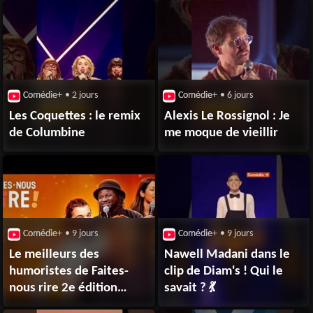
Comédie+
• 2 jours
Comédie+
• 6 jours
Les Coquettes : le remix
Alexis Le Rossignol : Je
de Columbine
me moque de vieillir
Comédie+
• 9 jours
Comédie+
• 9 jours
Le meilleurs des
Nawell Madani dans le
humoristes de Faites-
clip de Diam's ! Qui le
nous rire 2e édition
savait ? 💃
- Comédie+