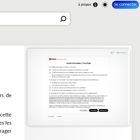
Se connecter
rs de
cette
es les
rager