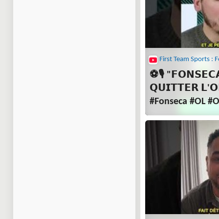
⚽🎙 "𝗙𝗢𝗡𝗦𝗘𝗖
𝗤𝗨𝗜𝗧𝗧𝗘𝗥 𝗟'
#Fonseca #OL #