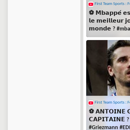
⚽️ 𝗠𝗯𝗮𝗽𝗽𝗲́ 𝗲𝘀
𝗹𝗲 𝗺𝗲𝗶𝗹𝗹𝗲𝘂𝗿 
𝗺𝗼𝗻𝗱𝗲 ? #mb
#france #Footbal
⚽ 𝗔𝗡𝗧𝗢𝗜𝗡𝗘 
𝗖𝗔𝗣𝗜𝗧𝗔𝗜𝗡𝗘 
#Griezmann #ED