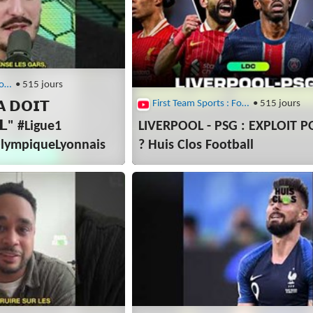
First Team Sports : Football
• 515 jours
First Team Sports : Football
• 515 jours
 𝗗𝗢𝗜𝗧
𝗟" #Ligue1
LIVERPOOL - PSG : EXPLOIT P
OlympiqueLyonnais
? Huis Clos Football