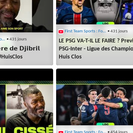
First Team Sports : Football
• 431 jours
First Team Sports : Football
• 431 jours
LE PSG VA-T-IL LE FAIRE ? Pre
𝗿𝗲 𝗱𝗲 𝗗𝗷𝗶𝗯𝗿𝗶𝗹
PSG-Inter - Ligue des Champi
é #HuisClos
Huis Clos
First Team Sports : Football
• 454 jours