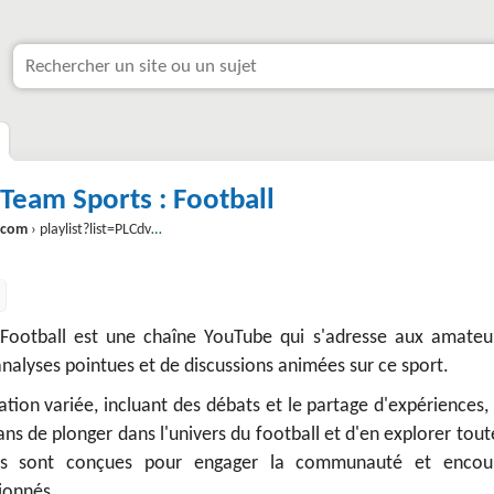
 Team Sports : Football
.com
› playlist?list=PLCdvn6vN4Y1s1Y1AslovCioFHyve0F65Z
 Football est une chaîne YouTube qui s'adresse aux amateu
analyses pointues et de discussions animées sur ce sport.
on variée, incluant des débats et le partage d'expériences, 
ns de plonger dans l'univers du football et d'en explorer tout
éos sont conçues pour engager la communauté et encou
ionnés.