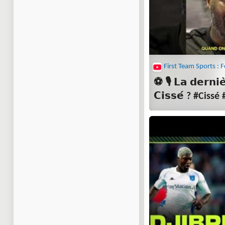
⚽ 🎙️ 𝗟𝗮 𝗱𝗲𝗿𝗻𝗶𝗲̀
𝗖𝗶𝘀𝘀𝗲́ ? #Ciss