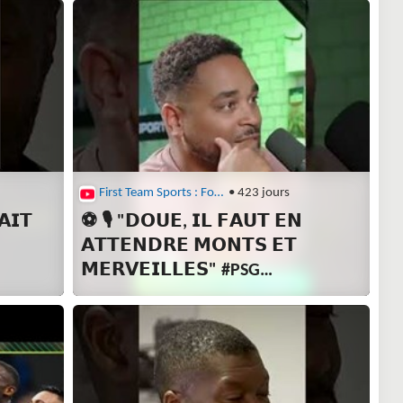
First Team Sports : Football
• 423 jours
𝗜𝗧
⚽ 🎙️ "𝗗𝗢𝗨𝗘, 𝗜𝗟 𝗙𝗔𝗨𝗧 𝗘𝗡
𝗔𝗧𝗧𝗘𝗡𝗗𝗥𝗘 𝗠𝗢𝗡𝗧𝗦 𝗘𝗧
𝗠𝗘𝗥𝗩𝗘𝗜𝗟𝗟𝗘𝗦" #PSG
#LigueDesChampions #Doué