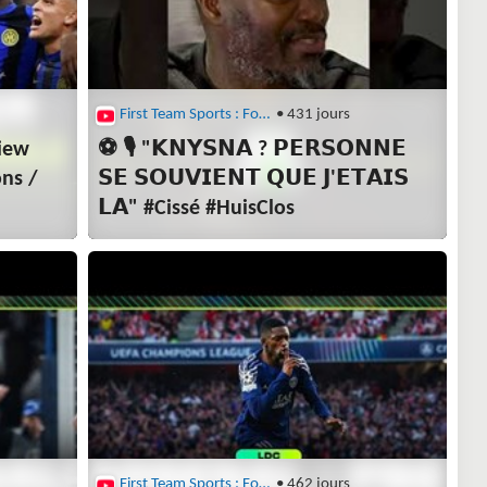
First Team Sports : Football
• 431 jours
view
⚽ 🎙️ "𝗞𝗡𝗬𝗦𝗡𝗔 ? 𝗣𝗘𝗥𝗦𝗢𝗡𝗡𝗘
ons /
𝗦𝗘 𝗦𝗢𝗨𝗩𝗜𝗘𝗡𝗧 𝗤𝗨𝗘 𝗝'𝗘𝗧𝗔𝗜𝗦
𝗟𝗔" #Cissé #HuisClos
First Team Sports : Football
• 462 jours