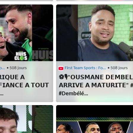
#PSG #LiguedesChampions
First Team Sports : Football
• 508 jours
First Team Sports : Football
• 508 jours
𝗜𝗤𝗨𝗘 𝗔
⚽🎙"𝗢𝗨𝗦𝗠𝗔𝗡𝗘 𝗗𝗘𝗠𝗕𝗘𝗟
𝗜𝗔𝗡𝗖𝗘 𝗔 𝗧𝗢𝗨𝗧
𝗔𝗥𝗥𝗜𝗩𝗘 𝗔 𝗠𝗔𝗧𝗨𝗥𝗜𝗧𝗘"
#Dembélé
ions #PSG
#Liverpool #LigueDesChampi
que