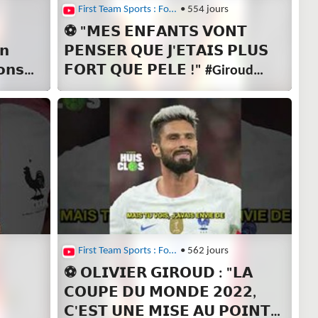
First Team Sports : Football
• 554 jours

⚽ "𝗠𝗘𝗦 𝗘𝗡𝗙𝗔𝗡𝗧𝗦 𝗩𝗢𝗡𝗧
𝗻
𝗣𝗘𝗡𝗦𝗘𝗥 𝗤𝗨𝗘 𝗝'𝗘𝗧𝗔𝗜𝗦 𝗣𝗟𝗨𝗦
𝗼𝗻𝘀
𝗙𝗢𝗥𝗧 𝗤𝗨𝗘 𝗣𝗘𝗟𝗘 !" #Giroud
foot
#Arsenal #footballtiktok
First Team Sports : Football
• 562 jours
⚽ 𝗢𝗟𝗜𝗩𝗜𝗘𝗥 𝗚𝗜𝗥𝗢𝗨𝗗 : "𝗟𝗔
𝗖𝗢𝗨𝗣𝗘 𝗗𝗨 𝗠𝗢𝗡𝗗𝗘 𝟮𝟬𝟮𝟮,
𝗖'𝗘𝗦𝗧 𝗨𝗡𝗘 𝗠𝗜𝗦𝗘 𝗔𝗨 𝗣𝗢𝗜𝗡𝗧"