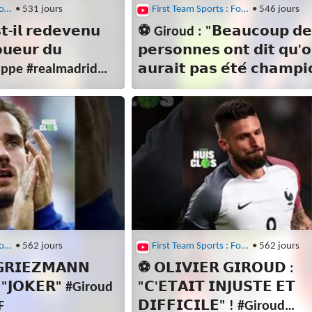
First Team Sports : Football
• 531 jours
First Team Sports : Football
• 546 jours
-𝗶𝗹 𝗿𝗲𝗱𝗲𝘃𝗲𝗻𝘂
⚽ Giroud : "𝗕𝗲𝗮𝘂𝗰𝗼𝘂𝗽 𝗱
𝗼𝘂𝗲𝘂𝗿 𝗱𝘂
𝗽𝗲𝗿𝘀𝗼𝗻𝗻𝗲𝘀 𝗼𝗻𝘁 𝗱𝗶𝘁 𝗾𝘂'
appe #realmadrid
𝗮𝘂𝗿𝗮𝗶𝘁 𝗽𝗮𝘀 𝗲́𝘁𝗲́ 𝗰𝗵𝗮𝗺𝗽𝗶
l
𝗱𝘂 𝗺𝗼𝗻𝗱𝗲 𝘀𝗮𝗻𝘀 𝗺𝗼𝗶" #
First Team Sports : Football
• 562 jours
First Team Sports : Football
• 562 jours
𝗥𝗜𝗘𝗭𝗠𝗔𝗡𝗡
⚽ 𝗢𝗟𝗜𝗩𝗜𝗘𝗥 𝗚𝗜𝗥𝗢𝗨𝗗 :
? "𝗝𝗢𝗞𝗘𝗥" #Giroud
"𝗖'𝗘𝗧𝗔𝗜𝗧 𝗜𝗡𝗝𝗨𝗦𝗧𝗘 𝗘𝗧
F
𝗗𝗜𝗙𝗙𝗜𝗖𝗜𝗟𝗘" ! #Giroud