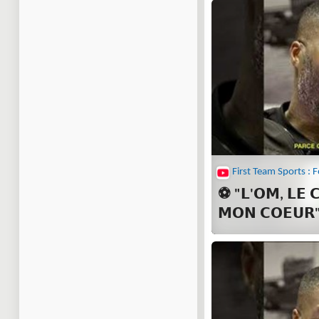
⚽ "𝗟'𝗢𝗠, 𝗟𝗘 
𝗠𝗢𝗡 𝗖𝗢𝗘𝗨𝗥