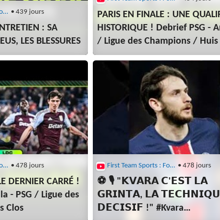
First Team Sports : Football
• 439 jours
PARIS EN FINALE : UNE QUALI
'ENTRETIEN : SA
HISTORIQUE ! Debrief PSG - A
LEUS, LES BLESSURES
/ Ligue des Champions / Huis
First Team Sports : Football
• 478 jours
First Team Sports : Football
• 478 jours
LE DERNIER CARRÉ !
⚽ 🎙️ "𝗞𝗩𝗔𝗥𝗔 𝗖'𝗘𝗦𝗧 𝗟𝗔
la - PSG / Ligue des
𝗚𝗥𝗜𝗡𝗧𝗔, 𝗟𝗔 𝗧𝗘𝗖𝗛𝗡𝗜𝗤𝗨
s Clos
𝗗𝗘𝗖𝗜𝗦𝗜𝗙 !" #Kvara