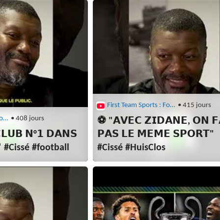
First Team Sports : Football
• 415 jours
First Team Sports : Football
• 408 jours
⚽ "𝗔𝗩𝗘𝗖 𝗭𝗜𝗗𝗔𝗡𝗘, 𝗢𝗡 𝗙
𝗟𝗨𝗕 𝗡°𝟭 𝗗𝗔𝗡𝗦
𝗣𝗔𝗦 𝗟𝗘 𝗠𝗘𝗠𝗘 𝗦𝗣𝗢𝗥𝗧"
" #Cissé #football
#Cissé #HuisClos