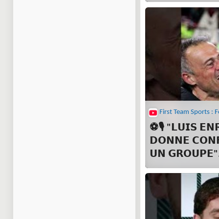
⚽🎙 "𝗟𝗨𝗜𝗦 𝗘𝗡
𝗗𝗢𝗡𝗡𝗘 𝗖𝗢𝗡
𝗨𝗡 𝗚𝗥𝗢𝗨𝗣𝗘"
#LigueDesChamp
#Liverpool #Enri