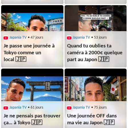
canicule)
Japania TV
• 47 jours
Japania TV
• 53 jours
Je passe une journée à
Quand tu oublies ta
Tokyo comme un
caméra à 2000€ quelque
local 🇯🇵
part au Japon 🇯🇵
Japania TV
• 61 jours
Japania TV
• 75 jours
Je ne pensais pas trouver
Une journée OFF dans
ça… à Tokyo 🇯🇵
ma vie au Japon 🇯🇵