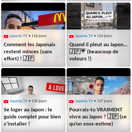
Japania TV
• 116 jours
Japania TV
• 124 jours
Comment les Japonais
Quand il pleut au Japon…
restent minces (sans
🇯🇵☔️ (beaucoup de
effort) ! 🇯🇵
voleurs !)
Japania TV
• 130 jours
Japania TV
• 137 jours
Se loger au Japon : le
Pourrais-tu VRAIMENT
guide complet pour bien
vivre au Japon ? 🇯🇵 (ce
s’installer !
qu'on sous-estime)