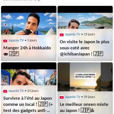
Japania TV
• 19 jours
Japania TV
• 5 jours
On visite le Japon le plus
Manger 24h à Hokkaido
sous-coté avec
🍣 🇯🇵
⁨@IchibanJapan⁩ ! 🇯🇵
Japania TV
• 33 jours
Japania TV
• 39 jours
Survivre à l’été au Japon
comme un local ! 🇯🇵 (+
Le meilleur onsen mixte
test des gadgets anti-
au Japon ! 🇯🇵♨️