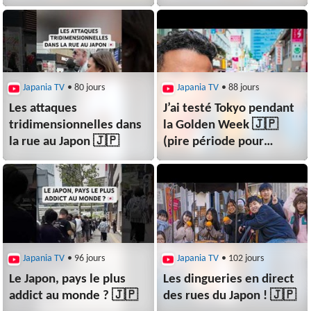
Japania TV
• 80 jours
Japania TV
• 88 jours
Les attaques
J’ai testé Tokyo pendant
tridimensionnelles dans
la Golden Week 🇯🇵
la rue au Japon 🇯🇵
(pire période pour
visiter ?)
Japania TV
• 96 jours
Japania TV
• 102 jours
Le Japon, pays le plus
Les dingueries en direct
addict au monde ? 🇯🇵
des rues du Japon ! 🇯🇵