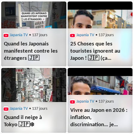
Japania TV
• 137 jours
Japania TV
• 137 jours
Quand les Japonais
25 Choses que les
manifestent contre les
touristes ignorent au
étrangers 🇯🇵
Japon ! 🇯🇵 (ça
change tout)
Japania TV
• 137 jours
Japania TV
• 137 jours
Vivre au Japon en 2026 :
Quand il neige à
inflation,
Tokyo 🇯🇵❄️
discrimination… je
réponds à vos questions