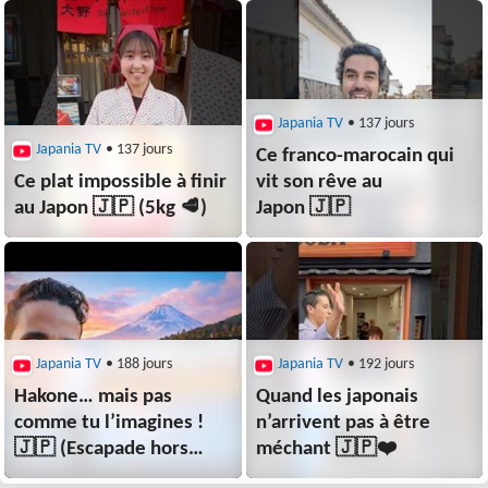
🇯🇵 (FAQ)
Japania TV
• 137 jours
Japania TV
• 137 jours
Ce franco-marocain qui
Ce plat impossible à finir
vit son rêve au
au Japon 🇯🇵 (5kg 🥩)
Japon 🇯🇵
Japania TV
• 188 jours
Japania TV
• 192 jours
Hakone… mais pas
Quand les japonais
comme tu l’imagines !
n’arrivent pas à être
🇯🇵 (Escapade hors
méchant 🇯🇵❤️
de Tokyo)