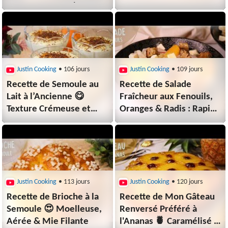
et économique 💥
Élégant ✨
Justin Cooking
• 106 jours
Justin Cooking
• 109 jours
Recette de Semoule au
Recette de Salade
Lait à l’Ancienne 😋
Fraîcheur aux Fenouils,
Texture Crémeuse et
Oranges & Radis : Rapide
Goût d’Enfance 🥛
& Vitaminée 🍊🥗
Justin Cooking
• 113 jours
Justin Cooking
• 120 jours
Recette de Brioche à la
Recette de Mon Gâteau
Semoule 😍 Moelleuse,
Renversé Préféré à
Aérée & Mie Filante
l'Ananas 🍍 Caramélisé &