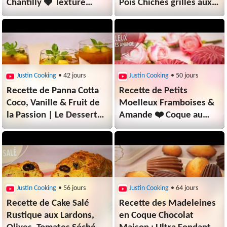
Chantilly 🍓 Texture
Pois Chiches grillés aux
Moelleuse comme un
épices & Sauce ultra
Nuage ☁️
crémeuse 🌞
Justin Cooking
• 42 jours
Justin Cooking
• 50 jours
Recette de Panna Cotta
Recette de Petits
Coco, Vanille & Fruit de
Moelleux Framboises &
la Passion | Le Dessert
Amande ❤️ Coque au
Exotique
Chocolat à la
Rafraîchissant 🍹
Framboise ✨
Justin Cooking
• 56 jours
Justin Cooking
• 64 jours
Recette de Cake Salé
Recette des Madeleines
Rustique aux Lardons,
en Coque Chocolat