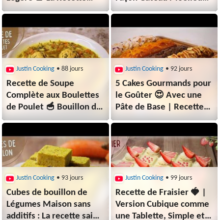
Facile et Inratable 😋
🍓 Un Vrai Nuage
Gourmand ☁️
Justin Cooking
• 88 jours
Justin Cooking
• 92 jours
Recette de Soupe
5 Cakes Gourmands pour
Complète aux Boulettes
le Goûter 😍 Avec une
de Poulet 🥣 Bouillon de
Pâte de Base | Recette
Légumes Maison 🥕🥦
Facile & Économique ✨
Justin Cooking
• 93 jours
Justin Cooking
• 99 jours
Cubes de bouillon de
Recette de Fraisier 🍓 |
Légumes Maison sans
Version Cubique comme
additifs : La recette saine
une Tablette, Simple et