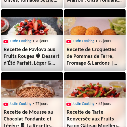
Olives, Tomates Séchées
Maison : Ultra Fondantes
et Fromage | Facile &
et Gourmandes 😍🍫
Rapide 😋
Justin Cooking
• 70 jours
Justin Cooking
• 72 jours
Recette de Pavlova aux
Recette de Croquettes
Fruits Rouges 🍓 Dessert
de Pommes de Terre,
d’Été Parfait, Léger &
Fromage & Lardons |
Gourmand ☀️
Croustillantes et
Fondantes 🧀🥔
Justin Cooking
• 77 jours
Justin Cooking
• 85 jours
Recette de Mousse au
Recette de Tarte
Chocolat Fondante et
Renversée aux Fruits
Légère 🍫 La Recette
Façon Gâteau Moelleux