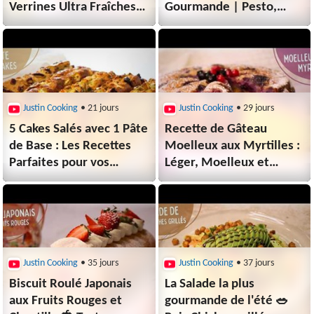
Verrines Ultra Fraîches
Gourmande | Pesto,
! 🌿🍋
Ricotta, Jambon de
Parme & Légumes
d'été ☀️🍅
Justin Cooking
• 21 jours
Justin Cooking
• 29 jours
5 Cakes Salés avec 1 Pâte
Recette de Gâteau
de Base : Les Recettes
Moelleux aux Myrtilles :
Parfaites pour vos
Léger, Moelleux et
Apéros et Buffets
Fruité 💙
d'Été ☀️🌿
Justin Cooking
• 35 jours
Justin Cooking
• 37 jours
Biscuit Roulé Japonais
La Salade la plus
aux Fruits Rouges et
gourmande de l'été 🥗