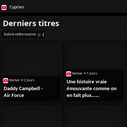
Cyprien
Kemar
• 5 jours
Kemar
• 2 jours
Une histoire vraie
Daddy Campbell -
émouvante comme on
Air Force
en fait plus…
France #coffee