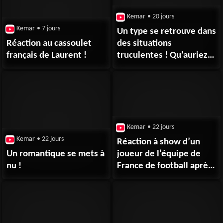
Kemar
• 20 jours
Kemar
• 7 jours
Un type se retrouve dans
Réaction au cassoulet
des situations
français de Laurent !
truculentes ! Qu’auriez
vous fait à sa place ?! 🤣
😹😂
Kemar
• 22 jours
Kemar
• 22 jours
Réaction à show d’un
Un romantique se mets à
joueur de l’équipe de
nu !
France de football après
la défaite contre
l’Espagne !