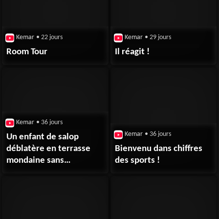
Kemar
• 22 jours
Kemar
• 29 jours
Room Tour
Il réagit !
Kemar
• 36 jours
Kemar
• 36 jours
Un enfant de salop
déblatère en terrasse
Bienvenu dans chiffres
mondaine sans
des sports !
vergogne !