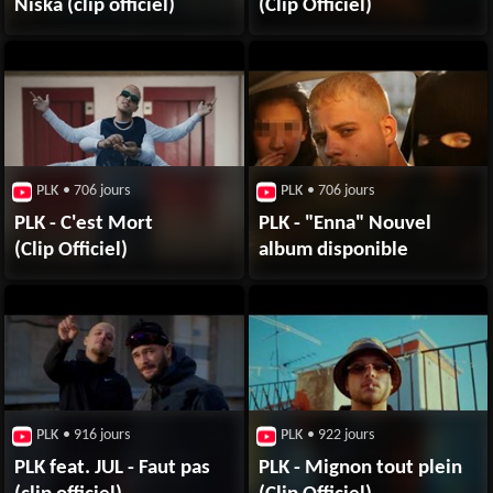
Niska (clip officiel)
(Clip Officiel)
PLK
• 706 jours
PLK
• 706 jours
PLK - C'est Mort
PLK - "Enna" Nouvel
(Clip Officiel)
album disponible
PLK
• 916 jours
PLK
• 922 jours
PLK feat. JUL - Faut pas
PLK - Mignon tout plein