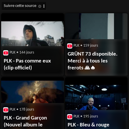
PLK
• 159 jours
PLK
• 144 jours
GRÜNT 73 disponible.
PLK - Pas comme eux
Merci à à tous les
(clip officiel)
frerots 🙏🔥
PLK
• 178 jours
PLK
• 195 jours
PLK - Grand Garçon
(Nouvel album le
PLK - Bleu & rouge