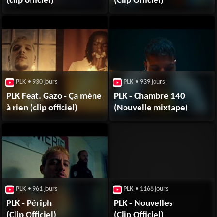
(clip officiel)
(Clip Officiel)
PLK
• 930 jours
PLK
• 939 jours
PLK Feat. Gazo - Ça mène
PLK - Chambre 140
à rien (clip officiel)
(Nouvelle mixtape)
PLK
• 961 jours
PLK
• 1168 jours
PLK - Périph
PLK - Nouvelles
(Clip Officiel)
(Clip Officiel)