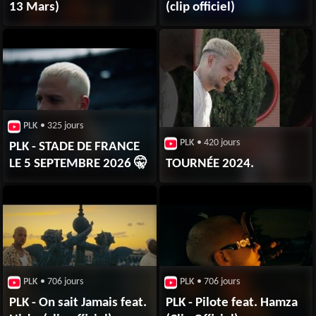
13 Mars)
(clip officiel)
PLK
• 325 jours
PLK
• 420 jours
PLK - STADE DE FRANCE
LE 5 SEPTEMBRE 2026 🤫
TOURNÉE 2024.
PLK
• 706 jours
PLK
• 706 jours
PLK - On sait Jamais feat.
PLK - Pilote feat. Hamza