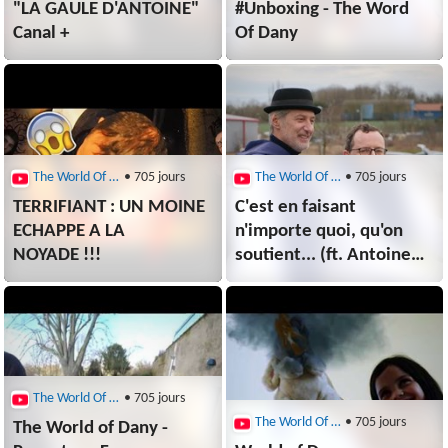
"LA GAULE D'ANTOINE"
#Unboxing - The Word
Canal +
Of Dany
The World Of Dany
• 705 jours
The World Of Dany
• 705 jours
TERRIFIANT : UN MOINE
C'est en faisant
ECHAPPE A LA
n'importe quoi, qu'on
NOYADE !!!
soutient... (ft. Antoine
de Caunes)
The World Of Dany
• 705 jours
The World Of Dany
• 705 jours
The World of Dany -