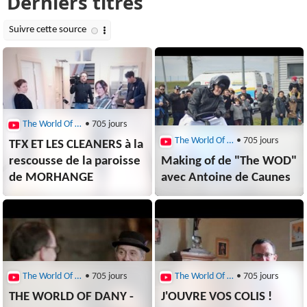
The World Of Dany
• 705 jours
The World Of Dany
• 705 jours
TFX ET LES CLEANERS à la
rescousse de la paroisse
Making of de "The WOD"
de MORHANGE
avec Antoine de Caunes
The World Of Dany
• 705 jours
The World Of Dany
• 705 jours
THE WORLD OF DANY -
J'OUVRE VOS COLIS !