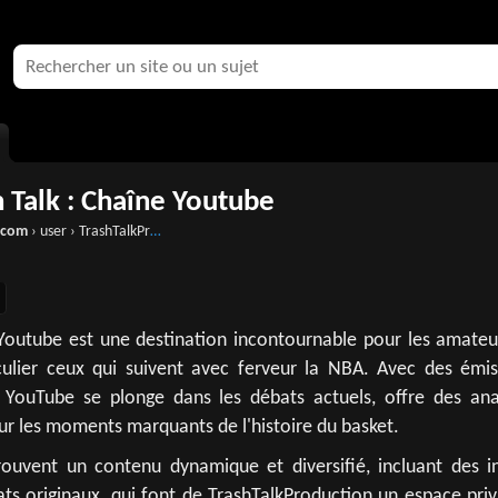
h Talk : Chaîne Youtube
.com
› user › TrashTalkProduction
 Youtube est une destination incontournable pour les amateu
iculier ceux qui suivent avec ferveur la NBA. Avec des émis
l YouTube se plonge dans les débats actuels, offre des ana
sur les moments marquants de l'histoire du basket.
rouvent un contenu dynamique et diversifié, incluant des in
ts originaux, qui font de TrashTalkProduction un espace priv