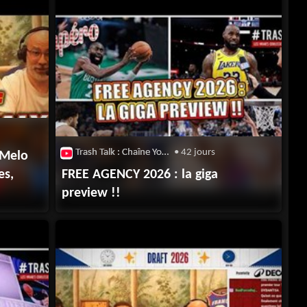
Trash Talk : Chaîne Youtube
• 42 jours
aMelo
es,
FREE AGENCY 2026 : la giga
preview !!