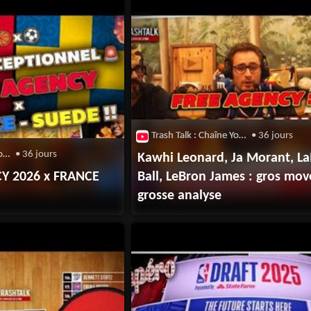
Trash Talk : Chaîne Youtube
• 36 jours
Trash Talk : Chaîne Youtube
• 36 jours
Kawhi Leonard, Ja Morant, L
Y 2026 x FRANCE
Ball, LeBron James : gros mov
grosse analyse