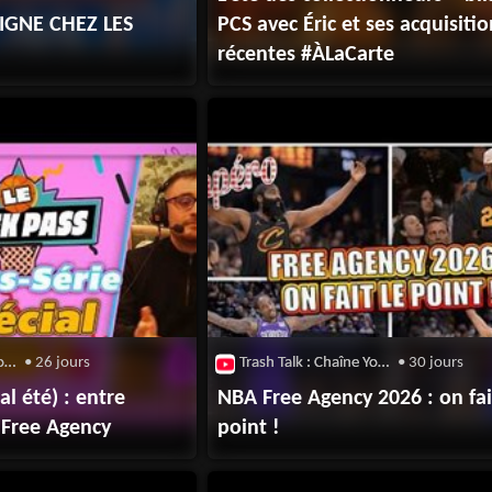
IGNE CHEZ LES
PCS avec Éric et ses acquisiti
récentes #ÀLaCarte
Trash Talk : Chaîne Youtube
• 26 jours
Trash Talk : Chaîne Youtube
• 30 jours
l été) : entre
NBA Free Agency 2026 : on fai
& Free Agency
point !