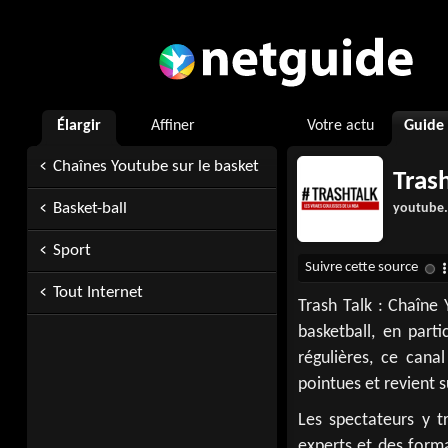
Élargir
Affiner
Votre actu
Guide
Chaînes Youtube sur le basket
Tras
Basket-ball
youtube
Sport
Tout Internet
Trash Talk : Chaîne
basketball, en part
régulières, ce cana
pointues et revient 
Les spectateurs y t
experts et des forma