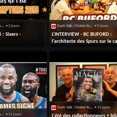
Trash Talk : Chaîne Youtube
• 2 jours
Trash Talk : Chaîne Youtube
• 5 jours
 : Sixers -
L'INTERVIEW - RC BUFORD :
l'architecte des Spurs sur le c
Trash Talk : Chaîne Youtube
• 15 jours
Trash Talk : Chaîne Youtube
• 11 jours
L'été des collectionneurs + bi