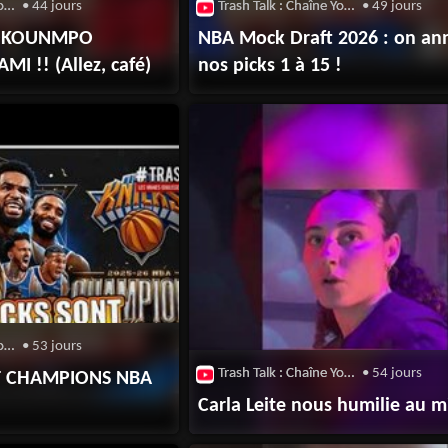
Trash Talk : Chaîne Youtube
• 44 jours
Trash Talk : Chaîne Youtube
• 49 jours
TOKOUNMPO
NBA Mock Draft 2026 : on an
I !! (Allez, café)
nos picks 1 à 15 !
Trash Talk : Chaîne Youtube
• 53 jours
Trash Talk : Chaîne Youtube
• 54 jours
NT CHAMPIONS NBA
Carla Leite nous humilie au mi