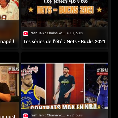
Trash Talk : Chaîne Youtube
• 10 jours
anapé !
Les séries de l'été : Nets - Bucks 2021
Trash Talk : Chaîne Youtube
• 22 jours
lan post