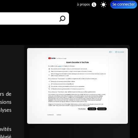
Se connecter
rs de
sions
lyses
vités
ilégié