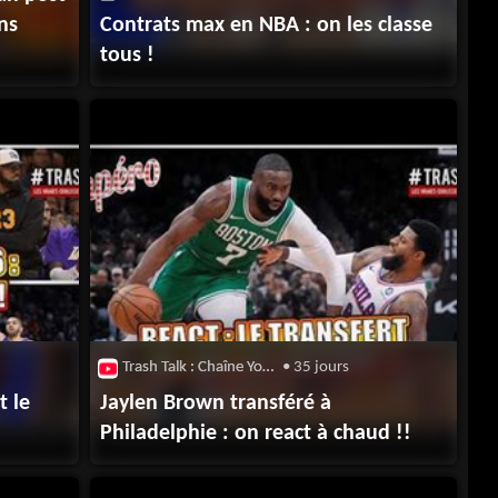
ons
Contrats max en NBA : on les classe
tous !
Trash Talk : Chaîne Youtube
• 35 jours
t le
Jaylen Brown transféré à
Philadelphie : on react à chaud !!