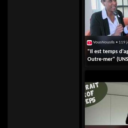
VousNousIls
• 119 j
"Il est temps d'a
Outre-mer" (UNS