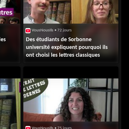
VousNousIls
• 72 jours
les
Des étudiants de Sorbonne
université expliquent pourquoi ils
ont choisi les lettres classiques
VousNousIls
• 75 jours