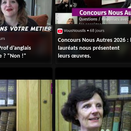
VousNousIls
• 68 jours
urs
Concours Nous Autres 2026 : 
Prof d’anglais
lauréats nous présentent
te ? "Non !"
leurs œuvres.