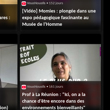
VousNousIls
• 152 jours
[Vidéo] Momies : plongée dans une
ares :
expo pédagogique fascinante au
Musée de l’Homme
VousNousIls
• 161 jours
Prof à La Réunion : "Ici, on a la
chance d’être encore dans des
nion)
environnements bienveillants"