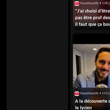
VousNousIls
• 138 j
"J’ai choisi d’êt
pas être prof des
il faut que ça bo
VousNousIls
• 152 j
A la découverte 
le lycien