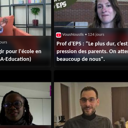
VousNousIls
• 124 jours
ours
Prof d’EPS : "Le plus dur, c’est la
gir pour l'école en
pression des parents. On att
A-Education)
beaucoup de nous".