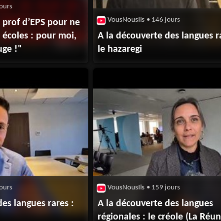
ours
VousNousIls
• 146 jours
re prof d’EPS pour ne
 écoles : pour moi,
A la découverte des langues r
uge !"
le hazaregi
ours
VousNousIls
• 159 jours
des langues rares :
A la découverte des langues
régionales : le créole (La Réu