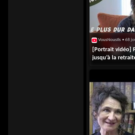
VousNousIls
• 68 jo
[Portrait vidéo] 
jusqu’à la retrai