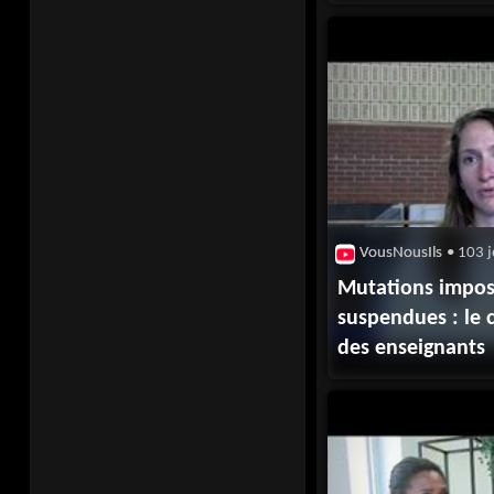
VousNousIls
• 103 j
Mutations imposs
suspendues : le 
des enseignants