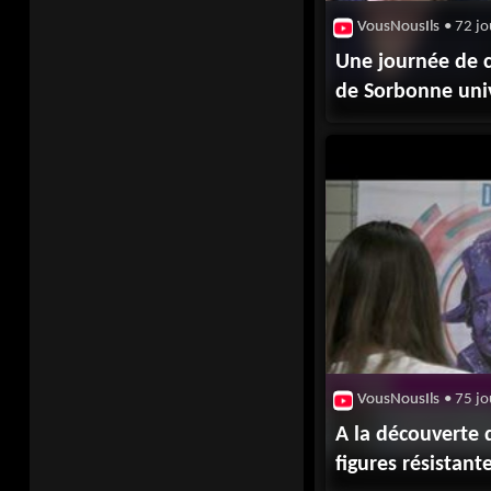
VousNousIls
• 72 jo
Une journée de c
de Sorbonne uni
VousNousIls
• 75 jo
A la découverte d
figures résistant