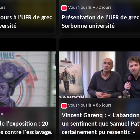
urs
VousNousIls
• 72 jours
ours à l'UFR de grec
Présentation de l'UFR de grec
versité
Sorbonne université
VousNousIls
• 86 jours
urs
Vincent Garenq : « L’abandon,
e l'exposition : 20
un sentiment que Samuel Pat
es contre l'esclavage.
certainement pu ressentir. »