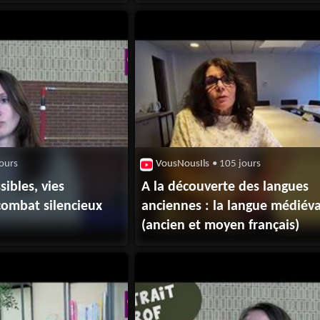
ours
VousNousIls
• 105 jours
ibles, vies
A la découverte des langues
combat silencieux
anciennes : la langue médiéva
(ancien et moyen français)