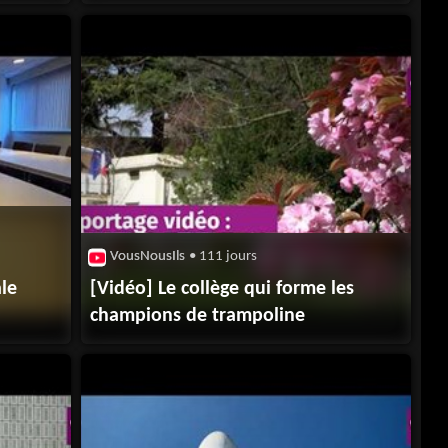
la discipline"
VousNousIls
• 111 jours
le
[Vidéo] Le collège qui forme les
champions de trampoline