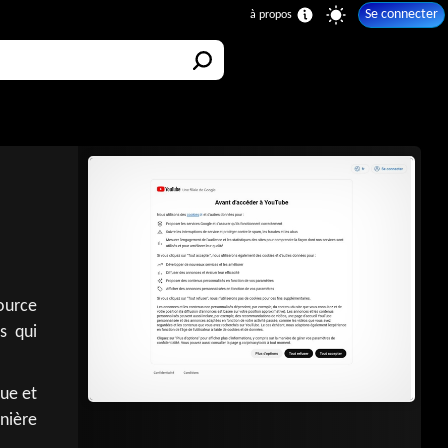
Se connecter
ource
s qui
que et
nière