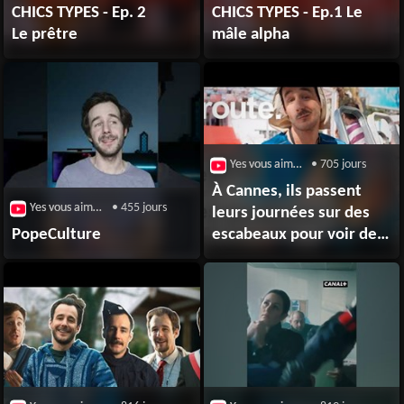
CHICS TYPES - Ep. 2
CHICS TYPES - Ep.1 Le
Le prêtre
mâle alpha
Yes vous aime / Broute
• 705 jours
À Cannes, ils passent
Yes vous aime / Broute
• 455 jours
leurs journées sur des
PopeCulture
escabeaux pour voir des
stars - Broute - CANAL+