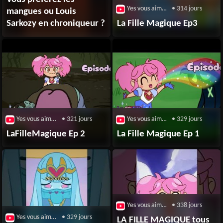
Yes vous aime / Broute
• 314 jours
mangues ou Louis
Sarkozy en chroniqueur ?
La Fille Magique Ep3
Yes vous aime / Broute
• 321 jours
Yes vous aime / Broute
• 329 jours
LaFilleMagique Ep 2
La Fille Magique Ep 1
Yes vous aime / Broute
• 338 jours
Yes vous aime / Broute
• 329 jours
LA FILLE MAGIQUE tous