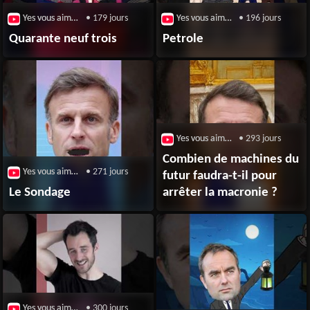
Yes vous aime / Broute
• 179 jours
Yes vous aime / Broute
• 196 jours
Quarante neuf trois
Petrole
Yes vous aime / Broute
• 293 jours
Combien de machines du
Yes vous aime / Broute
• 271 jours
futur faudra-t-il pour
Le Sondage
arrêter la macronie ?
Yes vous aime / Broute
• 300 jours