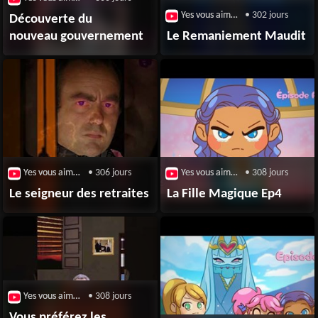
Yes vous aime / Broute
• 302 jours
Découverte du
nouveau gouvernement
Le Remaniement Maudit
Yes vous aime / Broute
• 306 jours
Yes vous aime / Broute
• 308 jours
Le seigneur des retraites
La Fille Magique Ep4
Yes vous aime / Broute
• 308 jours
Vous préférez les