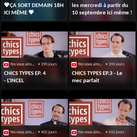
💖ÇA SORT DEMAIN 18H
les mercredi à partir du
ICI MÊME 💖
10 septembre ici même !
Yes vous aime / Broute
• 390 jours
Yes vous aime / Broute
• 396 jours
CHICS TYPES EP. 4
CHICS TYPES EP.3 - Le
- L'INCEL
mec parfait
Yes vous aime / Broute
• 402 jours
Yes vous aime / Broute
• 410 jours