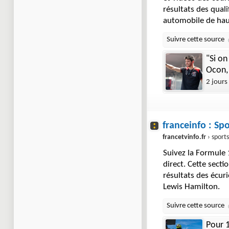
résultats des qual
automobile de hau
"Si on
Ocon, 
2 jours
franceinfo : Sp
francetvinfo.fr
› sports › au
Suivez la Formule 
direct. Cette secti
résultats des écur
Lewis Hamilton.
Pour 1