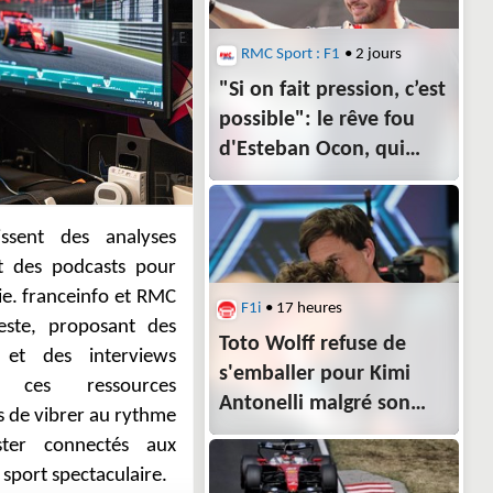
RMC Sport : F1
• 2 jours
"Si on fait pression, c’est
possible": le rêve fou
d'Esteban Ocon, qui
veut un Grand Prix de F1
dans Paris
F1i
• 17 heures
Toto Wolff refuse de
s'emballer pour Kimi
Antonelli malgré son
avance au championnat
 sport spectaculaire.