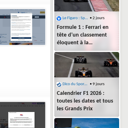
Le Figaro : Sports
• 2 jours
Formule 1 : Ferrari en
tête d’un classement
éloquent à la
trêve estivale
Dico du Sport : F1
• 9 jours
Calendrier F1 2026 :
toutes les dates et tous
les Grands Prix