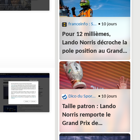
franceinfo : Sports : Auto-Moto
• 10 jours
Pour 12 millièmes,
Lando Norris décroche la
pole position au Grand
Prix de Hongrie devant
Lewis Hamilton,
finalement pénalisé
et cinquième
Dico du Sport : F1
• 10 jours
Taille patron : Lando
Norris remporte le
Grand Prix de
Hongrie 2026