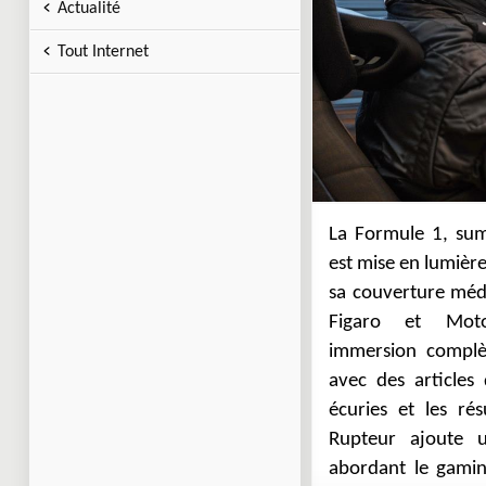
Actualité
Tout Internet
La Formule 1, su
ESPN F1 et F1i 
est mise en lumièr
techniques, des v
sa couverture méd
une expérience fan
Figaro et Moto
Sport ne sont pa
immersion complèt
informations en 
avec des articles d
exclusives. En
écuries et les ré
permettent aux pas
Rupteur ajoute 
des courses et 
abordant le gamin