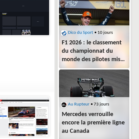
GP de Hongrie
Dico du Sport
• 10 jours
F1 2026 : le classement
du championnat du
monde des pilotes mis
à jour
Au Rupteur
• 73 jours
Mercedes verrouille
encore la première ligne
au Canada