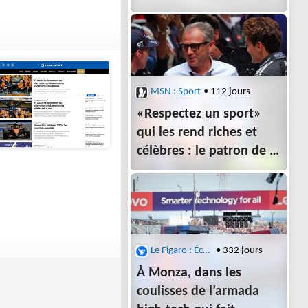
MSN : Sport
• 112 jours
«Respectez un sport»
qui les rend riches et
célèbres : le patron de la
F1 tape du poing sur la
table et recadre
les pilotes
Le Figaro : Économie
• 332 jours
À Monza, dans les
coulisses de l’armada