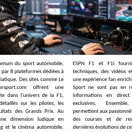
mmum du sport automobile,
fournissent des analyses
e par 8 plateformes dédiées à
idéos et des podcasts pour
iatique. Des sites comme Le
 enrichie. franceinfo et RMC
rsport.com offrent une
s en reste, proposant des
e dans l'univers de la F1,
direct et des interviews
étaillés sur les pilotes, les
semble, ces ressources
sultats des Grands Prix. Au
sionnés de vibrer au rythme
une dimension ludique en
de rester connectés aux
g et le cinéma automobile.
dernières évolutions de ce