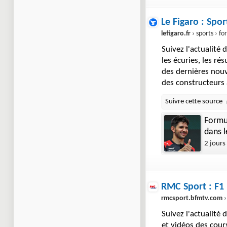
Le Figaro : Spor
lefigaro.fr
› sports › f
Suivez l'actualité 
les écuries, les ré
des dernières nou
des constructeurs
Formul
dans l
2 jours
RMC Sport : F1
rmcsport.bfmtv.com
›
Suivez l'actualité
et vidéos des cour