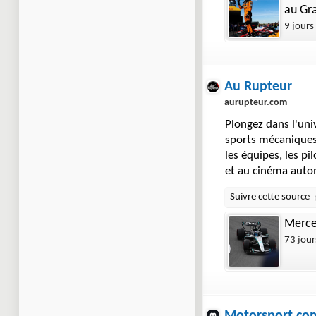
au Gr
final
9 jours
Au Rupteur
aurupteur.com
Plongez dans l'uni
sports mécaniques.
les équipes, les pi
et au cinéma auto
Merce
73 jour