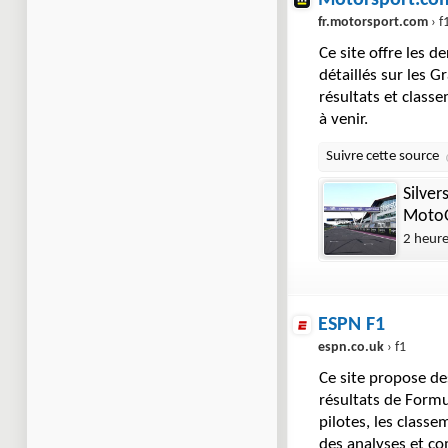
Motorsport.com
fr.motorsport.com
› f
Ce site offre les d
détaillés sur les G
résultats et class
à venir.
Silver
Moto
2 heur
ESPN F1
espn.co.uk
› f1
Ce site propose des
résultats de Formu
pilotes, les classe
des analyses et c