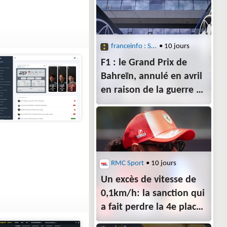
franceinfo : Sports
• 10 jours
F1 : le Grand Prix de
Bahreïn, annulé en avril
en raison de la guerre au
Moyen-Orient, sera
organisé en Malaisie
début octobre
RMC Sport
• 10 jours
Un excès de vitesse de
0,1km/h: la sanction qui
a fait perdre la 4e place
à Lewis Hamilton sur le