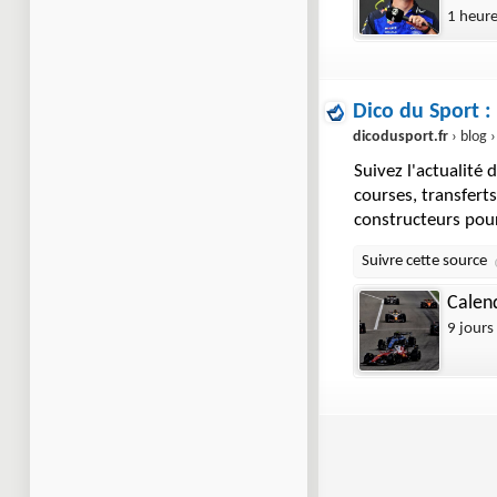
1 heur
Dico du Sport :
dicodusport.fr
› blog › actualites 
Suivez l'actualité
courses, transferts
constructeurs pour
Calend
9 jours