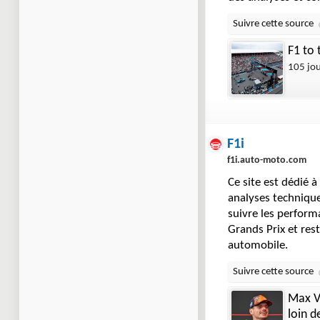
F1 to 
105 jo
F1i
f1i.auto-moto.com
Ce site est dédié à
analyses technique
suivre les perform
Grands Prix et res
automobile.
Max Ve
loin d