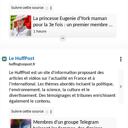
La princesse Eugenie d’York maman
pour la 3e fois : un premier membre de
la famille royale réagit Regarder la
1 heure
vidéo
Le HuffPost
huffingtonpost.fr
Le HuffPost est un site d'information proposant des
articles et vidéos sur l'actualité en France et à
l'international. Les thèmes abordés incluent la politique,
l'environnement, la science, la culture et le
divertissement. Des témoignages et tribunes enrichissent
également le contenu.
Membres d’un groupe Telegram