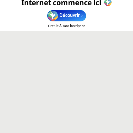
Internet commence ici
Radio Canada
ici.radio-canada.ca
Découvrir ›
Radio Canada est le site officiel de la société de
radiodiffusion publique du Canada. Il offre un accès à une
Gratuit & sans inscription
multitude de contenus d'information, de programmes
télévisuels et radiophoniques, ainsi que des articles sur les
sports, les arts et la culture. Les utilisateurs peuvent
consulter des nouvelles nationales et régionales, regarder
des émissions en direct ou en rediffusion et écouter des
stations de radio.
Reddit
reddit.com