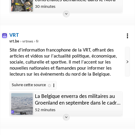
30 minutes
VRT
vrt.be
› vrtnws › fr
Site d'information francophone de la VRT, offrant des
articles et vidéos sur l'actualité politique, économique,
sociale, culturelle et sportive. Il met l'accent sur les
nouvelles nationales et flamandes pour informer les
lecteurs sur les événements du nord de la Belgique.
La Belgique enverra des militaires au
Groenland en septembre dans le cadre
d'une mission conjointe de l'Otan
52 minutes