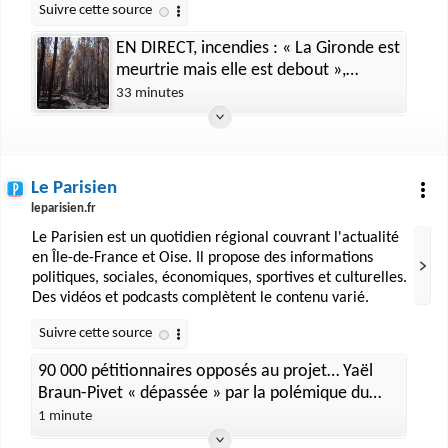
EN DIRECT, incendies : « La Gironde est
meurtrie mais elle est debout »,
déclare le ministre du tourisme
33 minutes
Le Parisien
leparisien.fr
Le Parisien est un quotidien régional couvrant l'actualité
en Île-de-France et Oise. Il propose des informations
politiques, sociales, économiques, sportives et culturelles.
Des vidéos et podcasts complètent le contenu varié.
90 000 pétitionnaires opposés au projet… Yaël
Braun-Pivet « dépassée » par la polémique du
nouveau pavillon de l’Assemblée
1 minute