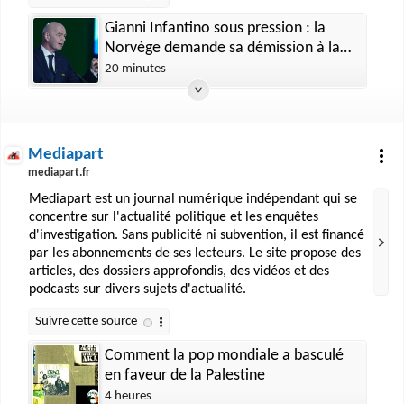
Gianni Infantino sous pression : la
Norvège demande sa démission à la
tête de la FIFA, l'UEFA menace toujours
20 minutes
de boycotter la prochaine Coupe du
monde
Mediapart
mediapart.fr
Mediapart est un journal numérique indépendant qui se
concentre sur l'actualité politique et les enquêtes
d'investigation. Sans publicité ni subvention, il est financé
par les abonnements de ses lecteurs. Le site propose des
articles, des dossiers approfondis, des vidéos et des
podcasts sur divers sujets d'actualité.
Comment la pop mondiale a basculé
en faveur de la Palestine
4 heures