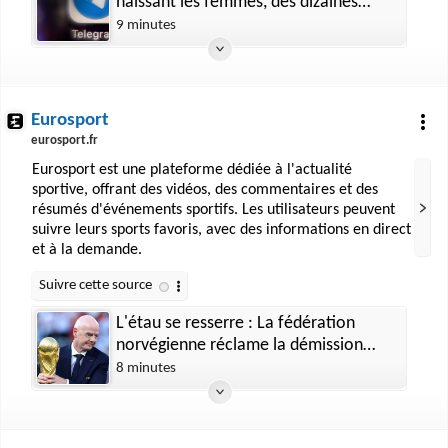
haïssant les femmes, des dizaines
d’hommes bientôt jugés
9 minutes
Eurosport
eurosport.fr
Eurosport est une plateforme dédiée à l'actualité
sportive, offrant des vidéos, des commentaires et des
résumés d'événements sportifs. Les utilisateurs peuvent
suivre leurs sports favoris, avec des informations en direct
et à la demande.
L'étau se resserre : La fédération
norvégienne réclame la démission
d'Infantino
8 minutes