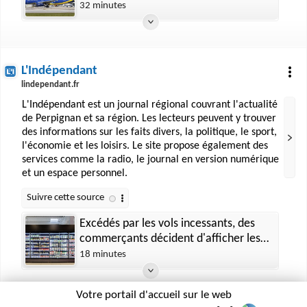
comment la folle intrusion d’un
32 minutes
homme de 32 ans a déclenché une
enquête du FBI
L'Indépendant
lindependant.fr
L'Indépendant est un journal régional couvrant l'actualité
de Perpignan et sa région. Les lecteurs peuvent y trouver
des informations sur les faits divers, la politique, le sport,
l'économie et les loisirs. Le site propose également des
services comme la radio, le journal en version numérique
et un espace personnel.
Excédés par les vols incessants, des
commerçants décident d'afficher les
voleurs sur la porte de leur commerce
18 minutes
et sur les réseaux sociaux
Votre portail d'accueil sur le web