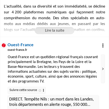
L'actualité, dans sa diversité et son immédiateté, se décline
sur 4 200 plateformes numériques qui façonnent notre
compréhension du monde. Des sites spécialisés en auto-
moto aux médias dédiés aux jeunes, en passant par les
blogs sur l'actualité et les chaînes d'information en continu,
chaque ressource offre un éclairage unique sur les
événements qui rythment notre quotidien. Qu'il s'agisse de
Ouest-France
suivre les dernières innovations technologiques, de
ouest-france.fr
décrypter les enjeux politiques ou de s'immerger dans les
Ouest-France est un quotidien régional français couvrant
tendances culturelles, ces plateformes sont des outils
principalement la Bretagne, les Pays de la Loire et la
essentiels pour rester informé et engagé dans une société
Basse-Normandie. Les lecteurs y trouvent des
en constante évolution.
informations actualisées sur des sujets variés : politique,
économie, sport, culture, ainsi que des annonces légales
et des programmes TV.
DIRECT. Tempête Nils : un mort dans les Landes,
trois départements en alerte rouge, 550 000