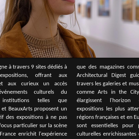
gne à travers 9 sites dédiés à
es comme Marie France et
expositions, offrant aux
est guident les visiteurs à
et aux curieux un accès
es et musées. Des plateformes
événements culturels du
e City et Mon Paris Joli
stitutions telles que
horizon en couvrant les
s et BeauxArts proposent un
lus attendues, y compris en
f des expositions à ne pas
 et en Europe. Ces ressources
ocus particulier sur la scène
 pour planifier des visites
France enrichit l'expérience
issantes et rester connecté à