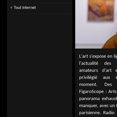
Tout Internet
L'art s'expose en li
que des magazin
l'actualité des 
Architectural Dig
amateurs d'art 
travers les galeri
privilégié aux 
comme Arts in th
moment. Des in
élargissent l'
FigaroScope : Art
expositions les p
panorama exhausti
régions françaises
manquer, avec un f
sont essentielles
parisienne. Radio 
culturelles enrich