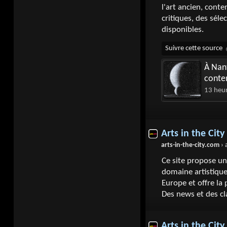
l'art ancien, conte
critiques, des séle
disponibles.
À Nant
conte
13 heu
Arts in the Cit
arts-in-the-city.com
› a-la-une
Ce site propose un
domaine artistique.
Europe et offre la 
Des news et des c
Arts in the Cit