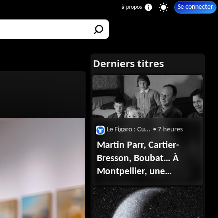
Se connecter
Le Figaro : Culture
• 7 heures
Martin Parr, Cartier-
Bresson, Boubat… À
Montpellier, une
collection touchante de
premières photos