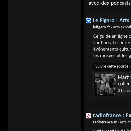
avec des podcasts 
Le Figaro : Arts
lefigaro.fr
› arts-exposi
Ce guide en ligne o
sur Paris. Les inte
événements culture
les musées et les g
Martin
colle
2 heur
radiofrance : E
radiofrance.fr
› arts-divertiss