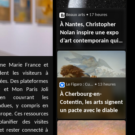
Beaux arts
• 17 heures
À Nantes, Christopher
Nolan inspire une expo
d’art contemporain qui
redessine un
autre monde
Le Figaro : Culture
• 13 heures
À Cherbourg-en-
Cotentin, les arts signent
un pacte avec le diable