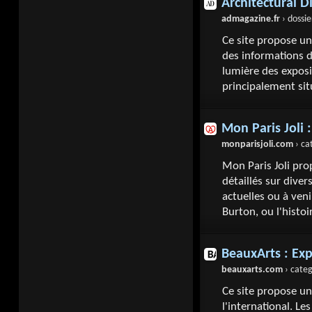
Architectural D
admagazine.fr
› dossie
Ce site propose un
des informations dé
lumière des exposi
principalement sit
Mon Paris Joli 
monparisjoli.com
› category
Mon Paris Joli pro
détaillés sur dive
actuelles ou à veni
Burton, ou l'histo
BeauxArts : Exp
beauxarts.com
› categ
Ce site propose un
l'international. L