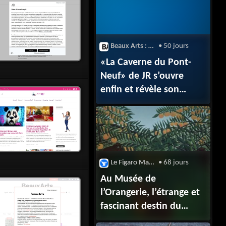
Beaux Arts : Street art
• 50 jours
«La Caverne du Pont-
Neuf» de JR s’ouvre
enfin et révèle son
parcours intérieur
Le Figaro Magazine
• 68 jours
Au Musée de
l’Orangerie, l’étrange et
fascinant destin du
Douanier Rousseau