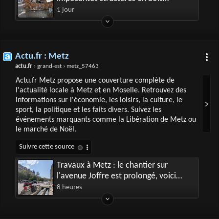
installées au parc de la Pépinière :
1 jour
jusqu'à quand vont-elles rester ?
Actu.fr : Metz
actu.fr
› grand-est › metz_57463
Actu.fr Metz propose une couverture complète de
l'actualité locale à Metz et en Moselle. Retrouvez des
informations sur l'économie, les loisirs, la culture, le
sport, la politique et les faits divers. Suivez les
événements marquants comme la Libération de Metz ou
le marché de Noël.
Travaux à Metz : le chantier sur
l'avenue Joffre est prolongé, voici
jusqu'à quand
8 heures