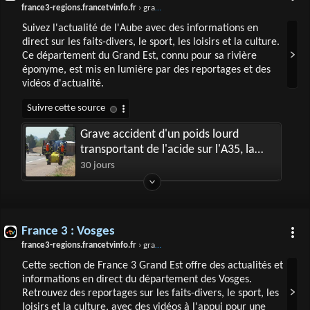
france3-regions.francetvinfo.fr
› grand-est › aube
Suivez l'actualité de l'Aube avec des informations en
direct sur les faits-divers, le sport, les loisirs et la culture.
Ce département du Grand Est, connu pour sa rivière
éponyme, est mis en lumière par des reportages et des
vidéos d'actualité.
Grave accident d'un poids lourd
transportant de l'acide sur l'A35, la
circulation interrompue dans les deux
30 jours
sens pendant plusieurs heures
France 3 : Vosges
france3-regions.francetvinfo.fr
› grand-est › vosges
Cette section de France 3 Grand Est offre des actualités et
informations en direct du département des Vosges.
Retrouvez des reportages sur les faits-divers, le sport, les
loisirs et la culture, avec des vidéos à l'appui pour une