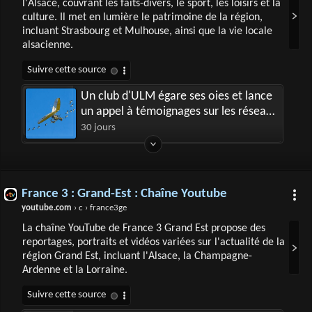
l'Alsace, couvrant les faits-divers, le sport, les loisirs et la
culture. Il met en lumière le patrimoine de la région,
incluant Strasbourg et Mulhouse, ainsi que la vie locale
alsacienne.
Un club d'ULM égare ses oies et lance
un appel à témoignages sur les réseaux
sociaux : "on a perdu leur trace"
30 jours
France 3 : Grand-Est : Chaîne Youtube
youtube.com
› c › france3ge
La chaîne YouTube de France 3 Grand Est propose des
reportages, portraits et vidéos variées sur l'actualité de la
région Grand Est, incluant l'Alsace, la Champagne-
Ardenne et la Lorraine.