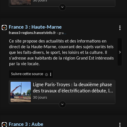
l’image du jour et son auteur est
30 jours
lorrain
France 3 : Haute-Marne
france3-regions.francetvinfo.fr
› grand-est › haute-marne
Ce site propose des actualités et des informations en
direct de la Haute-Marne, couvrant des sujets variés tels
que les faits-divers, le sport, les loisirs et la culture. Il
s'adresse aux habitants de la région Grand Est intéressés
par la vie locale.
Ligne Paris-Troyes : la deuxième phase
des travaux d'électrification débute, le
trafic des trains perturbé, "c'est le plus
30 jours
important chantier"
France 3 : Aube