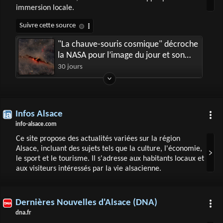
immersion locale.
"La chauve-souris cosmique" décroche
la NASA pour l’image du jour et son
auteur est lorrain
30 jours
Infos Alsace
info-alsace.com
Ce site propose des actualités variées sur la région
Alsace, incluant des sujets tels que la culture, l'économie,
le sport et le tourisme. Il s'adresse aux habitants locaux et
aux visiteurs intéressés par la vie alsacienne.
Dernières Nouvelles d'Alsace (DNA)
dna.fr