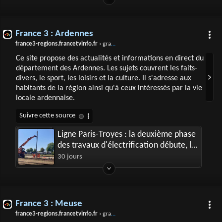
France 3 : Ardennes
france3-regions.francetvinfo.fr
› grand-est › ardennes
Ce site propose des actualités et informations en direct du
département des Ardennes. Les sujets couvrent les faits-
divers, le sport, les loisirs et la culture. Il s'adresse aux
habitants de la région ainsi qu'à ceux intéressés par la vie
locale ardennaise.
Ligne Paris-Troyes : la deuxième phase
des travaux d'électrification débute, le
trafic des trains perturbé, "c'est le plus
30 jours
important chantier"
France 3 : Meuse
france3-regions.francetvinfo.fr
› grand-est › meuse