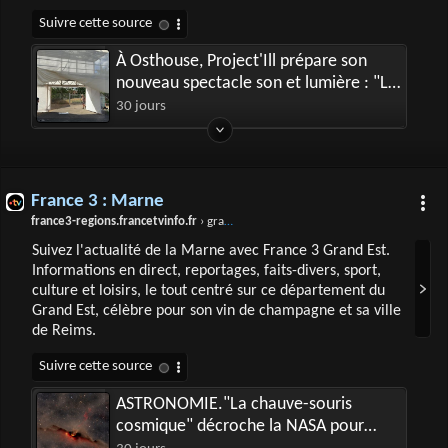
À Osthouse, Project'Ill prépare son
nouveau spectacle son et lumière : "Le
Dernier Kobold"
30 jours
France 3 : Marne
france3-regions.francetvinfo.fr
› grand-est › marne
Suivez l'actualité de la Marne avec France 3 Grand Est.
Informations en direct, reportages, faits-divers, sport,
culture et loisirs, le tout centré sur ce département du
Grand Est, célèbre pour son vin de champagne et sa ville
de Reims.
ASTRONOMIE."La chauve-souris
cosmique" décroche la NASA pour