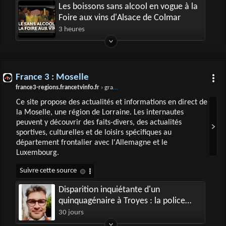
Les boissons sans alcool en vogue à la
Foire aux vins d'Alsace de Colmar
3 heures
France 3 : Moselle
france3-regions.francetvinfo.fr
› grand-est › moselle
Ce site propose des actualités et informations en direct de
la Moselle, une région de Lorraine. Les internautes
peuvent y découvrir des faits-divers, des actualités
sportives, culturelles et de loisirs spécifiques au
département frontalier avec l'Allemagne et le
Luxembourg.
Disparition inquiétante d'un
quinquagénaire à Troyes : la police
lance un appel à témoins
30 jours