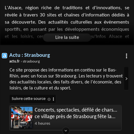
L'Alsace, région riche de traditions et d'innovations, se
révèle à travers 30 sites et chaînes d'information dédiés à
sa découverte. Des actualités culturelles aux événements
sportifs, en passant par les développements économiques
et les loisirs, ces plateformes telles qu'Infos Alsace et
Actu.fr Grand-Est offrent un panorama exhaustif de la vie
alsacienne. France 3 Alsace, avec ses reportages
Actu : Strasbourg
approfondis, et sa chaîne YouTube enrichissent le contenu
actu.fr
› strasbourg
disponible en mettant en avant le patrimoine local et les
Ce site propose des informations en continu sur le Bas-
spécificités régionales. Ces médias sont des fenêtres
Rhin, avec un focus sur Strasbourg. Les lecteurs y trouvent
ouvertes sur l'Alsace, invitant résidents et visiteurs à
des actualités locales, des faits divers, de l'économie, des
plonger dans l'actualité d'une région dynamique et
loisirs, de la culture et du sport.
accueillante.
Concerts, spectacles, défilé de chars…
ce village près de Strasbourg fête la
mirabelle avec plein d'animations
4 heures
gratuites