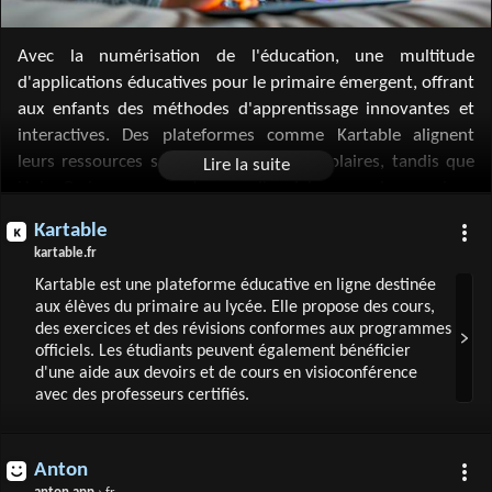
Avec la numérisation de l'éducation, une multitude
d'applications éducatives pour le primaire émergent, offrant
aux enfants des méthodes d'apprentissage innovantes et
interactives. Des plateformes comme Kartable alignent
leurs ressources sur les programmes scolaires, tandis que
Holy Owly se concentre sur l'anglais avec des sessions
quotidiennes courtes. Bayam enrichit l'expérience
Kartable
numérique avec des contenus multimédias variés, et
kartable.fr
DragonBox transforme les mathématiques en jeu. Des
Kartable est une plateforme éducative en ligne destinée
applications comme Corneille stimulent la lecture, tandis
aux élèves du primaire au lycée. Elle propose des cours,
que Petit Prof et L'Escapadou favorisent un apprentissage
des exercices et des révisions conformes aux programmes
actif à travers le jeu et la pratique. Ces outils pédagogiques
officiels. Les étudiants peuvent également bénéficier
s'adaptent à l'âge et au rythme de chaque enfant, rendant
d'une aide aux devoirs et de cours en visioconférence
avec des professeurs certifiés.
l'éducation à la fois accessible et divertissante.
Anton