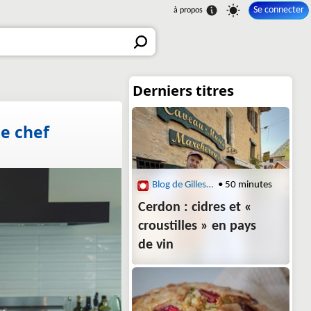
Se connecter
le chef
Blog de Gilles Pudlowski - Les Pieds dans le Plat
• 50 minutes
Cerdon : cidres et «
croustilles » en pays
de vin