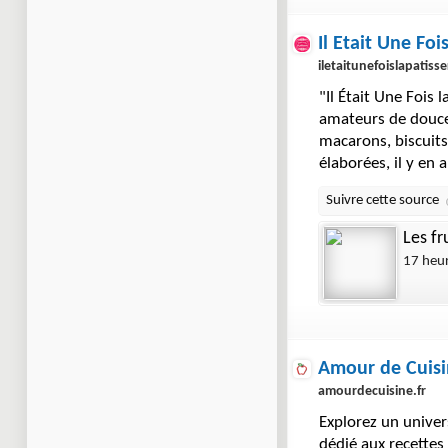
Il Etait Une Fois
iletaitunefoislapatiss
"Il Était Une Fois l
amateurs de douce
macarons, biscuits
élaborées, il y en 
Les fr
17 heu
Amour de Cuis
amourdecuisine.fr
Explorez un univer
dédié aux recettes 