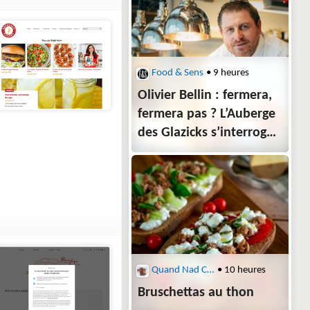
Food & Sens
• 9 heures
Olivier Bellin : fermera,
fermera pas ? L’Auberge
des Glazicks s’interroge
sur son avenir
Quand Nad Cuisine
• 10 heures
Bruschettas au thon