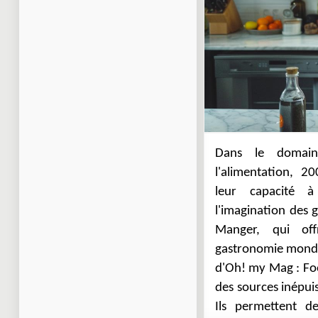
Dans le domain
alimentaires actuel
l'alimentation, 2
producteurs, ainsi 
leur capacité à 
des produits de sai
l'imagination des 
précieux pour quic
Manger, qui of
expérience gastr
gastronomie mondia
expérimenter de 
d'Oh! my Mag : Foo
trouver les meille
des sources inépuis
Ils permettent d