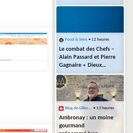
Food & Sens
• 12 heures
Le combat des Chefs –
Alain Passard et Pierre
Gagnaire « Dieux
Vivants de la cuisine »
Blog de Gilles Pudlowski - Les Pieds dans le Plat
• 13 heures
Ambronay : un moine
gourmand