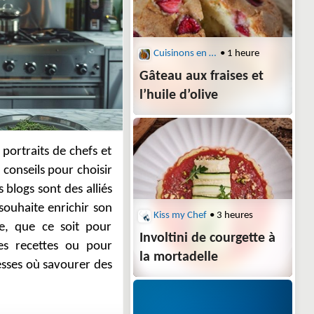
Cuisinons en Couleurs
• 1 heure
Gâteau aux fraises et
l’huile d’olive
Kiss my Chef
• 3 heures
Involtini de courgette à
la mortadelle