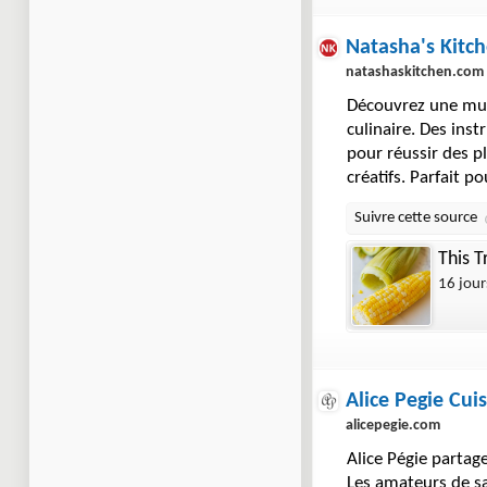
Natasha's Kitc
natashaskitchen.com
Découvrez une mult
culinaire. Des ins
pour réussir des p
créatifs. Parfait p
This T
16 jour
Alice Pegie Cui
alicepegie.com
Alice Pégie partage
Les amateurs de sa