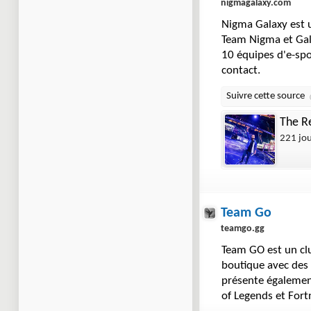
nigmagalaxy.com
Nigma Galaxy est 
Team Nigma et Gala
10 équipes d'e-spor
contact.
The Re
221 jo
Team Go
teamgo.gg
Team GO est un clu
boutique avec des 
présente égalemen
of Legends et Fortn