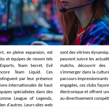
ort, en pleine expansion, est
dynamiques où fans et curieux
ubs et équipes de renom tels
actualités, les calendriers de
Esports, Team Secret, Evil
r des produits dérivés et
ncore Team Liquid. Ces
 culture eSportive. Avec des
istinguent par leur présence
onnants et des communautés
ons internationales de haut
s façonnent l'avenir du sport
quipes spécialisées dans des
frent une nouvelle dimension
comme League of Legends,
au divertissement compétit
ien d'autres. Leurs sites web