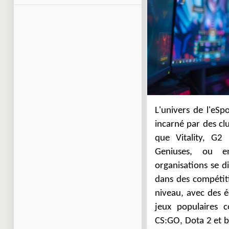
L'univers de l'eSp
sont des vitrines 
incarné par des cl
peuvent suivre les 
que Vitality, G2 
matchs, découvri
Geniuses, ou e
s'immerger dans la
organisations se d
parcours impressi
dans des compétiti
engagées, ces club
niveau, avec des é
électronique et of
jeux populaires 
CS:GO, Dota 2 et b